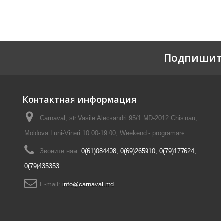
Подпишит
Контактная информация
Carnaval, str.Vasile Alecsandri 95/1 MD-2012 Chisinau,
Moldova Luni-Vineri 10:00-19:00, Weekend - programare
Звоните нам:
0(61)084408, 0(69)265910, 0(79)177624,
0(79)435353
E-mail:
info@carnaval.md