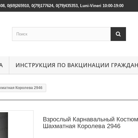
408, 0(69)265910, 0(79)177624, 0(79)435353, Luni-Vineri 10:00-19:00
А
ИНСТРУКЦИЯ ПО ВАКЦИНАЦИИ ГРАЖДА
матная Королева 2946
Взрослый Карнавальный Костю
Шахматная Королева 2946