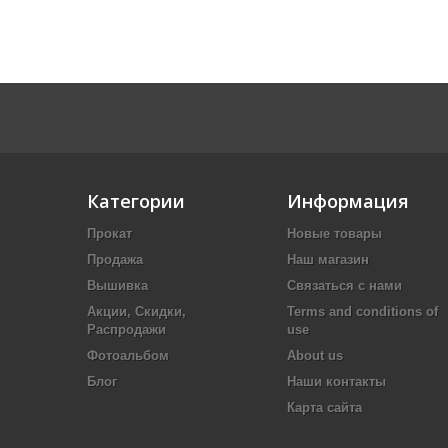
Категории
Информация
Прокат
Новые товары
Продажа
Наш магазин
Вышивка
Связаться с нами
Акции, Скидки,
Terms and conditions of
Распродажи
use
Фотоальбом
About us
Блог
Наши контакты
Карта сайта