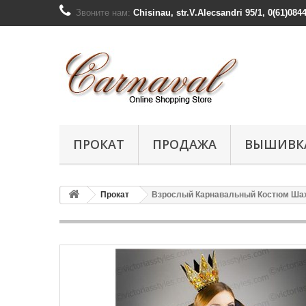
Звоните нам:
Chisinau, str.V.Alecsandri 95/1, 0(61)084
ПРОКАТ
ПРОДАЖА
ВЫШИВК
Прокат
Взрослый Карнавальный Костюм Шах