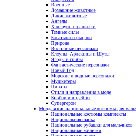
Военные
Домашние животные
Дикие животные
Ангелы
Хэллоуин страшилки
Темные силы
Богатыри и рыцари
Природа
Восточные персонажи
Клоуны, Арлекины и Шуты
Ягоды и грибы
Фантастические персонажи
Новый Год
Морские и водные персонажи
Мушкетеры
Пираты
Стили и направления в моде
Ковбои и индейцы
Супергерои
Молдавские национальные костюмы для маль
Национальные костюмы комплекты
Национальная шапка
Национальные рубашки для мальчиков
Национальные жилетки
Национальные пояса