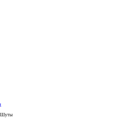
и
и Шуты