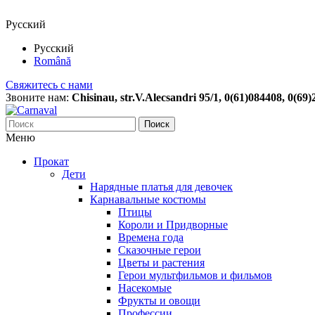
Русский
Русский
Română
Свяжитесь с нами
Звоните нам:
Chisinau, str.V.Alecsandri 95/1, 0(61)084408, 0(69
Поиск
Меню
Прокат
Дети
Нарядные платья для девочек
Карнавальные костюмы
Птицы
Короли и Придворные
Времена года
Сказочные герои
Цветы и растения
Герои мультфильмов и фильмов
Насекомые
Фрукты и овощи
Профессии