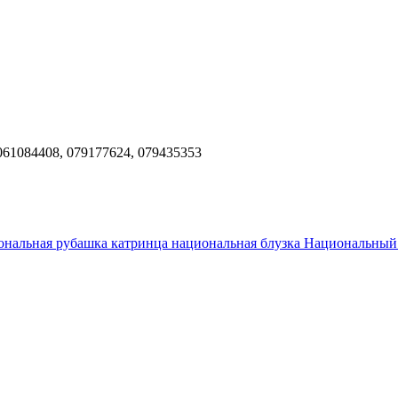
2, 061084408, 079177624, 079435353
ональная рубашка
катринца
национальная блузка
Национальный