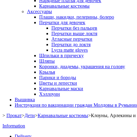
Нарядные платья для девочек
Карнавальные костюмы
Аксессуары
Плащи, накидки, пелерины, болеро
Перчатки для девочек
Перчатки без пальцев
Перчатки выше локтя
Атласные перчатки
Перчатки до локтя
Lycra matte gloves
Шпильки в прическу
Шляпы
Коронки, диадемы, украшения на голову
Крылья
Парики и бороды
Цветы и лепестки
Карнавальные маски
Хэллоуин
Вышивка
Инструкция по вакцинации граждан Молдовы в Румыни
>
Прокат
>
Дети
>
Карнавальные костюмы
>
Клоуны, Арлекины 
Information
Delivery