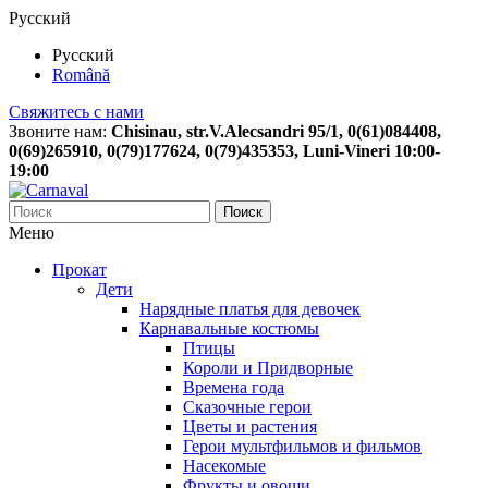
Русский
Русский
Română
Свяжитесь с нами
Звоните нам:
Chisinau, str.V.Alecsandri 95/1, 0(61)084408,
0(69)265910, 0(79)177624, 0(79)435353, Luni-Vineri 10:00-
19:00
Поиск
Меню
Прокат
Дети
Нарядные платья для девочек
Карнавальные костюмы
Птицы
Короли и Придворные
Времена года
Сказочные герои
Цветы и растения
Герои мультфильмов и фильмов
Насекомые
Фрукты и овощи