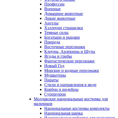
Профессии
Военные
Домашние животные
Дикие животные
Ангелы
Хэллоуин страшилки
Темные силы
Богатыри и рыцари
Природа
Восточные персонажи
Клоуны, Арлекины и Шуты
Ягоды и грибы
Фантастические персонажи
Новый Год
Морские и водные персонажи
Мушкетеры
Пираты
Стили и направления в моде
Ковбои и индейцы
Супергерои
Молдавские национальные костюмы для
мальчиков
Национальные костюмы комплекты
Национальная шапка
Национальные рубашки для мальчиков