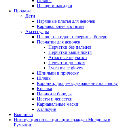
Шляпы
Плащи и накидки
Продажа
Дети
Нарядные платья для девочек
Карнавальные костюмы
Аксессуары
Плащи, накидки, пелерины, болеро
Перчатки для девочек
Перчатки без пальцев
Перчатки выше локтя
Атласные перчатки
Перчатки до локтя
Lycra matte gloves
Шпильки в прическу
Шляпы
Коронки, диадемы, украшения на голову
Крылья
Парики и бороды
Цветы и лепестки
Карнавальные маски
Хэллоуин
Вышивка
Инструкция по вакцинации граждан Молдовы в
Румынии