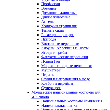
Профессии
Военные
Домашние животные
Дикие животные
Ангелы
Хэллоуин страшилки
Темные силы
Богатыри и рыцари
Природа
Восточные персонажи
Клоуны, Арлекины и Шуты
Ягоды и грибы
Фантастические персонажи
Новый Год
Морские и водные персонажи
Мушкетеры
Пираты
Стили и направления в моде
Ковбои и индейцы
Супергерои
Молдавские национальные костюмы для
мальчиков
Национальные костюмы комплекты
Национальная шапка
Национальные рубашки для мальчиков