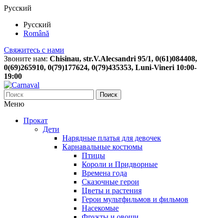
Русский
Русский
Română
Свяжитесь с нами
Звоните нам:
Chisinau, str.V.Alecsandri 95/1, 0(61)084408,
0(69)265910, 0(79)177624, 0(79)435353, Luni-Vineri 10:00-
19:00
Поиск
Меню
Прокат
Дети
Нарядные платья для девочек
Карнавальные костюмы
Птицы
Короли и Придворные
Времена года
Сказочные герои
Цветы и растения
Герои мультфильмов и фильмов
Насекомые
Фрукты и овощи