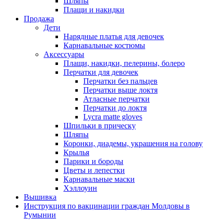
Шляпы
Плащи и накидки
Продажа
Дети
Нарядные платья для девочек
Карнавальные костюмы
Аксессуары
Плащи, накидки, пелерины, болеро
Перчатки для девочек
Перчатки без пальцев
Перчатки выше локтя
Атласные перчатки
Перчатки до локтя
Lycra matte gloves
Шпильки в прическу
Шляпы
Коронки, диадемы, украшения на голову
Крылья
Парики и бороды
Цветы и лепестки
Карнавальные маски
Хэллоуин
Вышивка
Инструкция по вакцинации граждан Молдовы в
Румынии