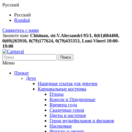
Русский
Русский
Română
Свяжитесь с нами
Звоните нам:
Chisinau, str.V.Alecsandri 95/1, 0(61)084408,
0(69)265910, 0(79)177624, 0(79)435353, Luni-Vineri 10:00-
19:00
Поиск
Меню
Прокат
Дети
Нарядные платья для девочек
Карнавальные костюмы
Птицы
Короли и Придворные
Времена года
Сказочные герои
Цветы и растения
Герои мультфильмов и фильмов
Насекомые
Фрукты и овощи