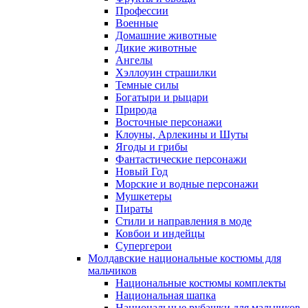
Профессии
Военные
Домашние животные
Дикие животные
Ангелы
Хэллоуин страшилки
Темные силы
Богатыри и рыцари
Природа
Восточные персонажи
Клоуны, Арлекины и Шуты
Ягоды и грибы
Фантастические персонажи
Новый Год
Морские и водные персонажи
Мушкетеры
Пираты
Стили и направления в моде
Ковбои и индейцы
Супергерои
Молдавские национальные костюмы для
мальчиков
Национальные костюмы комплекты
Национальная шапка
Национальные рубашки для мальчиков