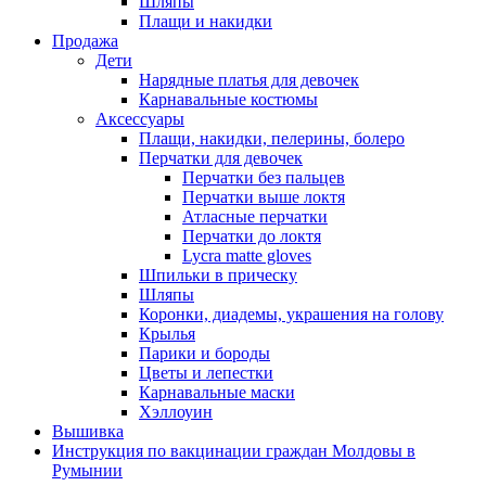
Шляпы
Плащи и накидки
Продажа
Дети
Нарядные платья для девочек
Карнавальные костюмы
Аксессуары
Плащи, накидки, пелерины, болеро
Перчатки для девочек
Перчатки без пальцев
Перчатки выше локтя
Атласные перчатки
Перчатки до локтя
Lycra matte gloves
Шпильки в прическу
Шляпы
Коронки, диадемы, украшения на голову
Крылья
Парики и бороды
Цветы и лепестки
Карнавальные маски
Хэллоуин
Вышивка
Инструкция по вакцинации граждан Молдовы в
Румынии