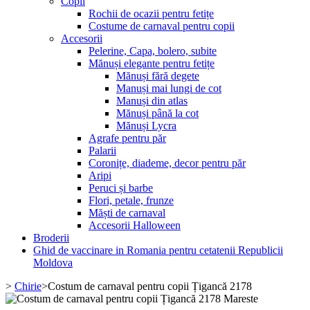
Copii
Rochii de ocazii pentru fetițe
Costume de carnaval pentru copii
Accesorii
Pelerine, Capa, bolero, subite
Mănuși elegante pentru fetițe
Mănuși fără degete
Manuși mai lungi de cot
Manuși din atlas
Mănuși până la cot
Mănuși Lycra
Agrafe pentru păr
Palarii
Coronițe, diademe, decor pentru păr
Aripi
Peruci și barbe
Flori, petale, frunze
Măști de carnaval
Accesorii Halloween
Broderii
Ghid de vaccinare in Romania pentru cetatenii Republicii
Moldova
>
Chirie
>
Costum de carnaval pentru copii Țigancă 2178
Mareste