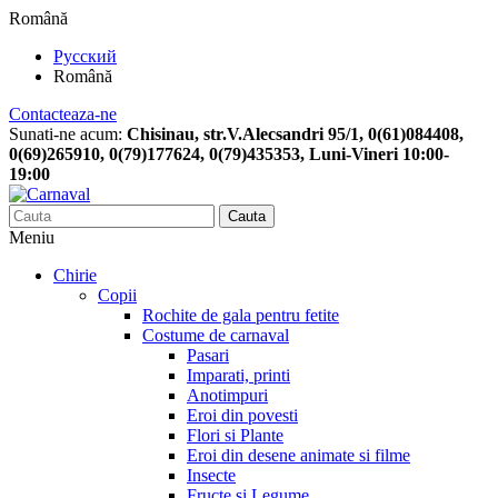
Română
Русский
Română
Contacteaza-ne
Sunati-ne acum:
Chisinau, str.V.Alecsandri 95/1, 0(61)084408,
0(69)265910, 0(79)177624, 0(79)435353, Luni-Vineri 10:00-
19:00
Cauta
Meniu
Chirie
Copii
Rochite de gala pentru fetite
Costume de carnaval
Pasari
Imparati, printi
Anotimpuri
Eroi din povesti
Flori si Plante
Eroi din desene animate si filme
Insecte
Fructe si Legume