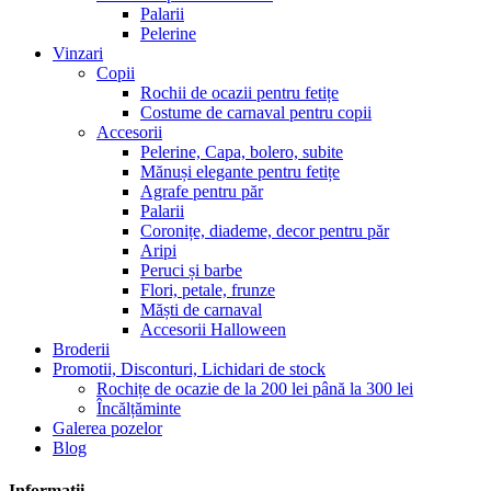
Palarii
Pelerine
Vinzari
Copii
Rochii de ocazii pentru fetițe
Costume de carnaval pentru copii
Accesorii
Pelerine, Capa, bolero, subite
Mănuși elegante pentru fetițe
Agrafe pentru păr
Palarii
Coronițe, diademe, decor pentru păr
Aripi
Peruci și barbe
Flori, petale, frunze
Măști de carnaval
Accesorii Halloween
Broderii
Promotii, Disconturi, Lichidari de stock
Rochițe de ocazie de la 200 lei până la 300 lei
Încălțăminte
Galerea pozelor
Blog
Informatii