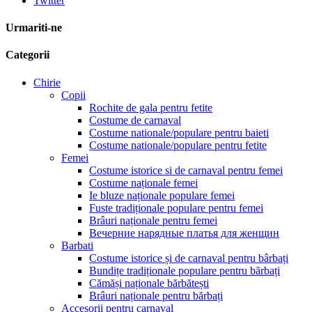
Twitter
Urmariti-ne
Categorii
Chirie
Copii
Rochite de gala pentru fetite
Costume de carnaval
Costume nationale/populare pentru baieti
Costume nationale/populare pentru fetite
Femei
Costume istorice si de carnaval pentru femei
Costume naționale femei
Ie bluze naționale populare femei
Fuste tradiționale populare pentru femei
Brâuri naționale pentru femei
Вечерние нарядные платья для женщин
Barbati
Costume istorice și de carnaval pentru bârbați
Bundițe tradiționale populare pentru bărbați
Cămăși naționale bărbătești
Brâuri naționale pentru bărbați
Accesorii pentru carnaval