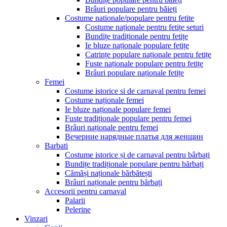
Brâuri populare pentru băieți
Costume nationale/populare pentru fetite
Costume naționale pentru fetițe seturi
Bundițe tradiționale pentru fetițe
Ie bluze naționale populare fetițe
Catrințe populare naționale pentru fetițe
Fuste naționale populare pentru fetițe
Brâuri populare naționale fetițe
Femei
Costume istorice si de carnaval pentru femei
Costume naționale femei
Ie bluze naționale populare femei
Fuste tradiționale populare pentru femei
Brâuri naționale pentru femei
Вечерние нарядные платья для женщин
Barbati
Costume istorice și de carnaval pentru bârbați
Bundițe tradiționale populare pentru bărbați
Cămăși naționale bărbătești
Brâuri naționale pentru bărbați
Accesorii pentru carnaval
Palarii
Pelerine
Vinzari