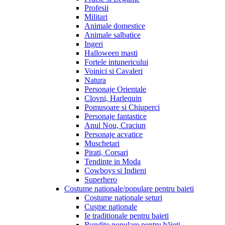
Profesii
Militari
Animale domestice
Animale salbatice
Ingeri
Halloween masti
Fortele intunericului
Voinici si Cavaleri
Natura
Personaje Orientale
Clovni, Harlequin
Pomusoare si Chiuperci
Personaje fantastice
Anul Nou, Craciun
Personaje acvatice
Muschetari
Pirati, Corsari
Tendinte in Moda
Cowboys si Indieni
Superhero
Costume nationale/populare pentru baieti
Costume naționale seturi
Cușme naționale
Ie traditionale pentru baieti
Bundițe populare pentru băieți