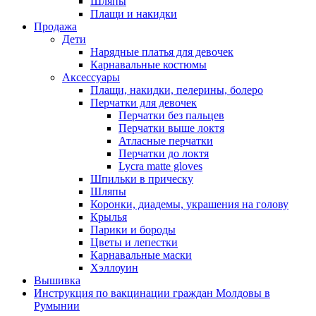
Шляпы
Плащи и накидки
Продажа
Дети
Нарядные платья для девочек
Карнавальные костюмы
Аксессуары
Плащи, накидки, пелерины, болеро
Перчатки для девочек
Перчатки без пальцев
Перчатки выше локтя
Атласные перчатки
Перчатки до локтя
Lycra matte gloves
Шпильки в прическу
Шляпы
Коронки, диадемы, украшения на голову
Крылья
Парики и бороды
Цветы и лепестки
Карнавальные маски
Хэллоуин
Вышивка
Инструкция по вакцинации граждан Молдовы в
Румынии