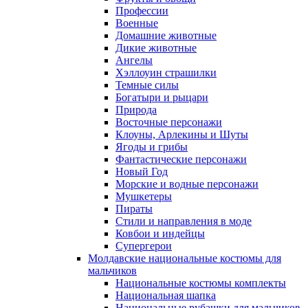
Профессии
Военные
Домашние животные
Дикие животные
Ангелы
Хэллоуин страшилки
Темные силы
Богатыри и рыцари
Природа
Восточные персонажи
Клоуны, Арлекины и Шуты
Ягоды и грибы
Фантастические персонажи
Новый Год
Морские и водные персонажи
Мушкетеры
Пираты
Стили и направления в моде
Ковбои и индейцы
Супергерои
Молдавские национальные костюмы для
мальчиков
Национальные костюмы комплекты
Национальная шапка
Национальные рубашки для мальчиков