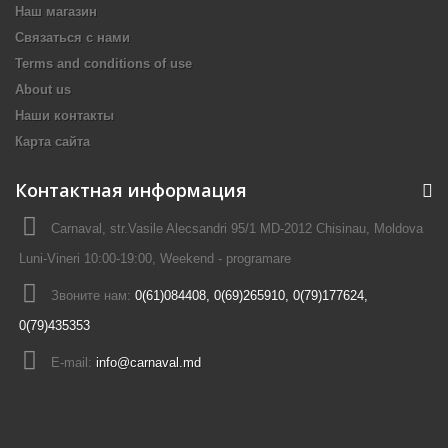
Наш магазин
Связаться с нами
Terms and conditions of use
About us
Наши контакты
Карта сайта
Контактная информация
Carnaval, str.Vasile Alecsandri 95/1 MD-2012 Chisinau, Moldova
Luni-Vineri 10:00-19:00, Weekend - programare
Звоните нам:
0(61)084408, 0(69)265910, 0(79)177624,
0(79)435353
E-mail:
info@carnaval.md