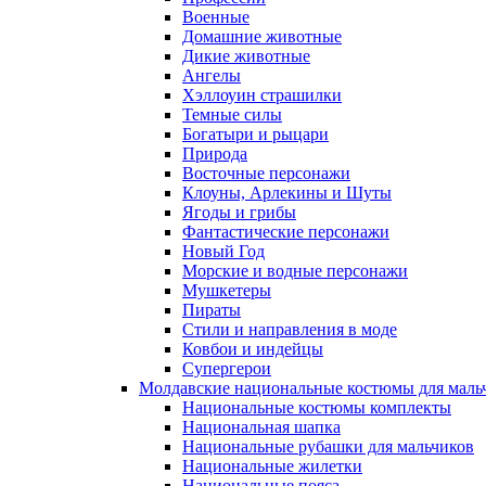
Военные
Домашние животные
Дикие животные
Ангелы
Хэллоуин страшилки
Темные силы
Богатыри и рыцари
Природа
Восточные персонажи
Клоуны, Арлекины и Шуты
Ягоды и грибы
Фантастические персонажи
Новый Год
Морские и водные персонажи
Мушкетеры
Пираты
Стили и направления в моде
Ковбои и индейцы
Супергерои
Молдавские национальные костюмы для маль
Национальные костюмы комплекты
Национальная шапка
Национальные рубашки для мальчиков
Национальные жилетки
Национальные пояса