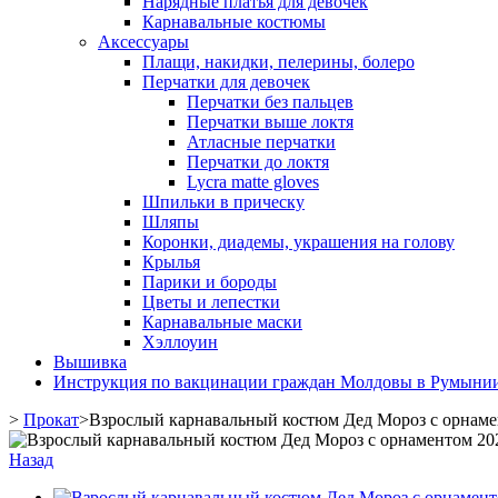
Нарядные платья для девочек
Карнавальные костюмы
Аксессуары
Плащи, накидки, пелерины, болеро
Перчатки для девочек
Перчатки без пальцев
Перчатки выше локтя
Атласные перчатки
Перчатки до локтя
Lycra matte gloves
Шпильки в прическу
Шляпы
Коронки, диадемы, украшения на голову
Крылья
Парики и бороды
Цветы и лепестки
Карнавальные маски
Хэллоуин
Вышивка
Инструкция по вакцинации граждан Молдовы в Румыни
>
Прокат
>
Взрослый карнавальный костюм Дед Мороз с орнамен
Назад