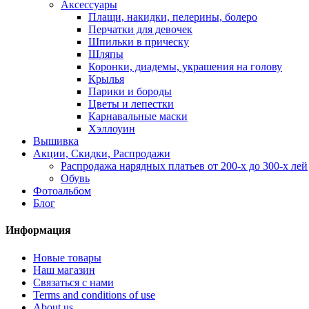
Аксессуары
Плащи, накидки, пелерины, болеро
Перчатки для девочек
Шпильки в прическу
Шляпы
Коронки, диадемы, украшения на голову
Крылья
Парики и бороды
Цветы и лепестки
Карнавальные маски
Хэллоуин
Вышивка
Акции, Скидки, Распродажи
Распродажа нарядных платьев от 200-х до 300-х лей
Обувь
Фотоальбом
Блог
Информация
Новые товары
Наш магазин
Связаться с нами
Terms and conditions of use
About us