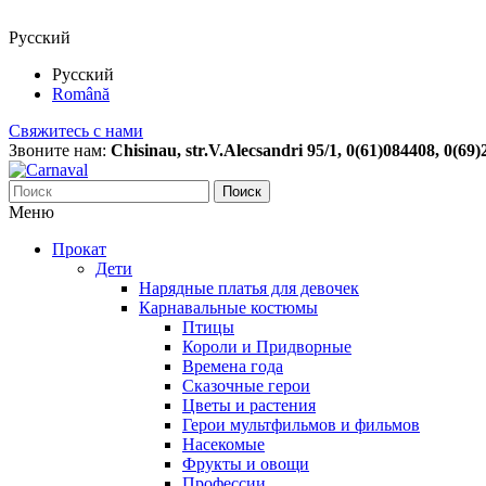
Русский
Русский
Română
Свяжитесь с нами
Звоните нам:
Chisinau, str.V.Alecsandri 95/1, 0(61)084408, 0(69
Поиск
Меню
Прокат
Дети
Нарядные платья для девочек
Карнавальные костюмы
Птицы
Короли и Придворные
Времена года
Сказочные герои
Цветы и растения
Герои мультфильмов и фильмов
Насекомые
Фрукты и овощи
Профессии