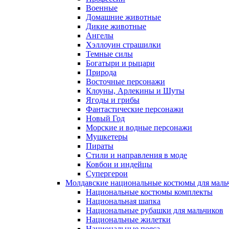
Военные
Домашние животные
Дикие животные
Ангелы
Хэллоуин страшилки
Темные силы
Богатыри и рыцари
Природа
Восточные персонажи
Клоуны, Арлекины и Шуты
Ягоды и грибы
Фантастические персонажи
Новый Год
Морские и водные персонажи
Мушкетеры
Пираты
Стили и направления в моде
Ковбои и индейцы
Супергерои
Молдавские национальные костюмы для маль
Национальные костюмы комплекты
Национальная шапка
Национальные рубашки для мальчиков
Национальные жилетки
Национальные пояса