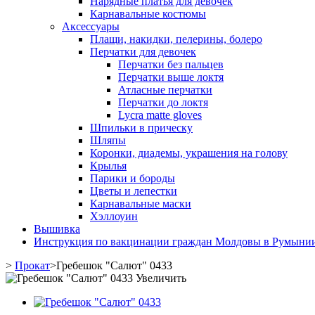
Нарядные платья для девочек
Карнавальные костюмы
Аксессуары
Плащи, накидки, пелерины, болеро
Перчатки для девочек
Перчатки без пальцев
Перчатки выше локтя
Атласные перчатки
Перчатки до локтя
Lycra matte gloves
Шпильки в прическу
Шляпы
Коронки, диадемы, украшения на голову
Крылья
Парики и бороды
Цветы и лепестки
Карнавальные маски
Хэллоуин
Вышивка
Инструкция по вакцинации граждан Молдовы в Румыни
>
Прокат
>
Гребешок "Салют" 0433
Увеличить