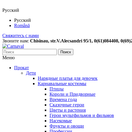
Русский
Русский
Română
Свяжитесь с нами
Звоните нам:
Chisinau, str.V.Alecsandri 95/1, 0(61)084408, 0(69
Поиск
Меню
Прокат
Дети
Нарядные платья для девочек
Карнавальные костюмы
Птицы
Короли и Придворные
Времена года
Сказочные герои
Цветы и растения
Герои мультфильмов и фильмов
Насекомые
Фрукты и овощи
Профессии