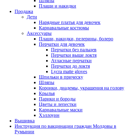
Шляпы
Плащи и накидки
Продажа
Дети
Нарядные платья для девочек
Карнавальные костюмы
Аксессуары
Плащи, накидки, пелерины, болеро
Перчатки для девочек
Перчатки без пальцев
Перчатки выше локтя
Атласные перчатки
Перчатки до локтя
Lycra matte gloves
Шпильки в прическу
Шляпы
Коронки, диадемы, украшения на голову
Крылья
Парики и бороды
Цветы и лепестки
Карнавальные маски
Хэллоуин
Вышивка
Инструкция по вакцинации граждан Молдовы в
Румынии