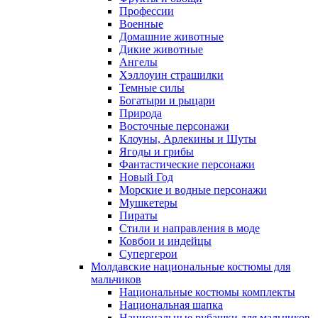
Профессии
Военные
Домашние животные
Дикие животные
Ангелы
Хэллоуин страшилки
Темные силы
Богатыри и рыцари
Природа
Восточные персонажи
Клоуны, Арлекины и Шуты
Ягоды и грибы
Фантастические персонажи
Новый Год
Морские и водные персонажи
Мушкетеры
Пираты
Стили и направления в моде
Ковбои и индейцы
Супергерои
Молдавские национальные костюмы для
мальчиков
Национальные костюмы комплекты
Национальная шапка
Национальные рубашки для мальчиков