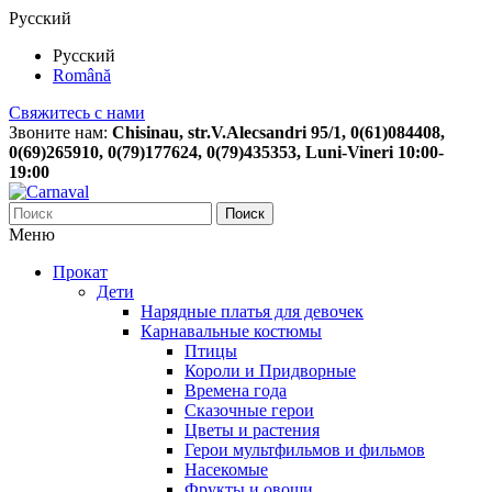
Русский
Русский
Română
Свяжитесь с нами
Звоните нам:
Chisinau, str.V.Alecsandri 95/1, 0(61)084408,
0(69)265910, 0(79)177624, 0(79)435353, Luni-Vineri 10:00-
19:00
Поиск
Меню
Прокат
Дети
Нарядные платья для девочек
Карнавальные костюмы
Птицы
Короли и Придворные
Времена года
Сказочные герои
Цветы и растения
Герои мультфильмов и фильмов
Насекомые
Фрукты и овощи