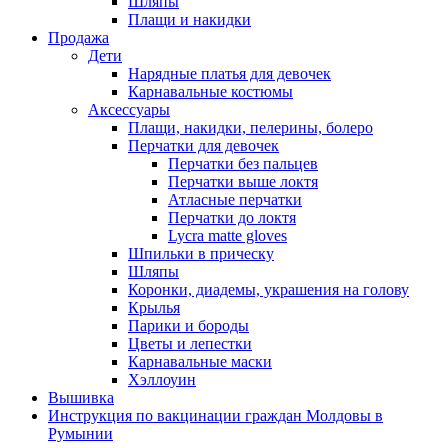
Шляпы
Плащи и накидки
Продажа
Дети
Нарядные платья для девочек
Карнавальные костюмы
Аксессуары
Плащи, накидки, пелерины, болеро
Перчатки для девочек
Перчатки без пальцев
Перчатки выше локтя
Атласные перчатки
Перчатки до локтя
Lycra matte gloves
Шпильки в прическу
Шляпы
Коронки, диадемы, украшения на голову
Крылья
Парики и бороды
Цветы и лепестки
Карнавальные маски
Хэллоуин
Вышивка
Инструкция по вакцинации граждан Молдовы в
Румынии