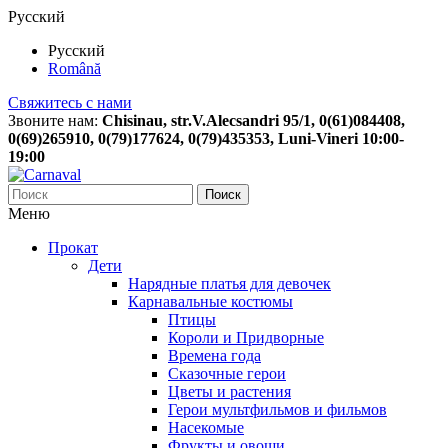
Русский
Русский
Română
Свяжитесь с нами
Звоните нам:
Chisinau, str.V.Alecsandri 95/1, 0(61)084408,
0(69)265910, 0(79)177624, 0(79)435353, Luni-Vineri 10:00-
19:00
Поиск
Меню
Прокат
Дети
Нарядные платья для девочек
Карнавальные костюмы
Птицы
Короли и Придворные
Времена года
Сказочные герои
Цветы и растения
Герои мультфильмов и фильмов
Насекомые
Фрукты и овощи