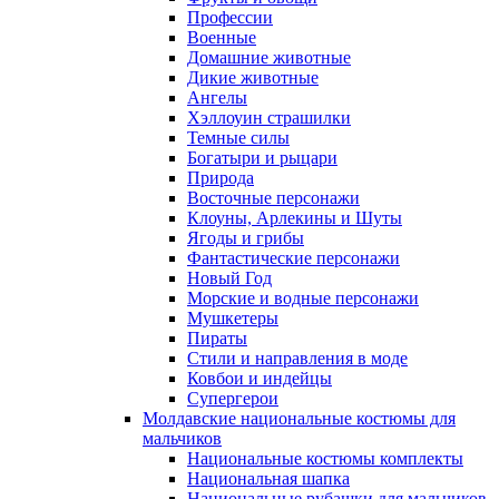
Профессии
Военные
Домашние животные
Дикие животные
Ангелы
Хэллоуин страшилки
Темные силы
Богатыри и рыцари
Природа
Восточные персонажи
Клоуны, Арлекины и Шуты
Ягоды и грибы
Фантастические персонажи
Новый Год
Морские и водные персонажи
Мушкетеры
Пираты
Стили и направления в моде
Ковбои и индейцы
Супергерои
Молдавские национальные костюмы для
мальчиков
Национальные костюмы комплекты
Национальная шапка
Национальные рубашки для мальчиков