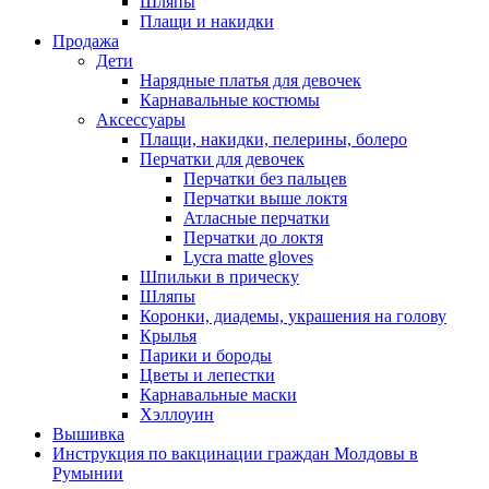
Шляпы
Плащи и накидки
Продажа
Дети
Нарядные платья для девочек
Карнавальные костюмы
Аксессуары
Плащи, накидки, пелерины, болеро
Перчатки для девочек
Перчатки без пальцев
Перчатки выше локтя
Атласные перчатки
Перчатки до локтя
Lycra matte gloves
Шпильки в прическу
Шляпы
Коронки, диадемы, украшения на голову
Крылья
Парики и бороды
Цветы и лепестки
Карнавальные маски
Хэллоуин
Вышивка
Инструкция по вакцинации граждан Молдовы в
Румынии