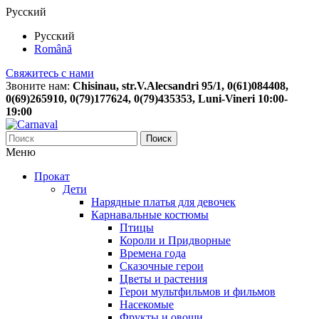
Русский
Русский
Română
Свяжитесь с нами
Звоните нам:
Chisinau, str.V.Alecsandri 95/1, 0(61)084408,
0(69)265910, 0(79)177624, 0(79)435353, Luni-Vineri 10:00-
19:00
Поиск
Меню
Прокат
Дети
Нарядные платья для девочек
Карнавальные костюмы
Птицы
Короли и Придворные
Времена года
Сказочные герои
Цветы и растения
Герои мультфильмов и фильмов
Насекомые
Фрукты и овощи