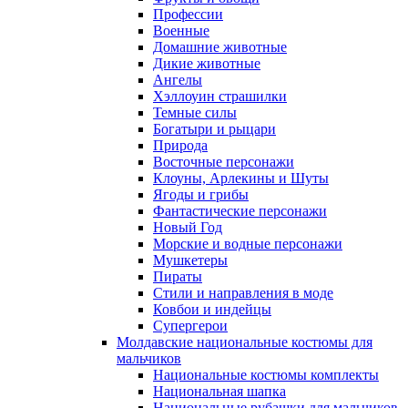
Профессии
Военные
Домашние животные
Дикие животные
Ангелы
Хэллоуин страшилки
Темные силы
Богатыри и рыцари
Природа
Восточные персонажи
Клоуны, Арлекины и Шуты
Ягоды и грибы
Фантастические персонажи
Новый Год
Морские и водные персонажи
Мушкетеры
Пираты
Стили и направления в моде
Ковбои и индейцы
Супергерои
Молдавские национальные костюмы для
мальчиков
Национальные костюмы комплекты
Национальная шапка
Национальные рубашки для мальчиков