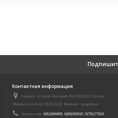
Подпишит
Контактная информация
Carnaval, str.Vasile Alecsandri 95/1 MD-2012 Chisinau,
Moldova Luni-Vineri 10:00-19:00, Weekend - programare
Звоните нам:
0(61)084408, 0(69)265910, 0(79)177624,