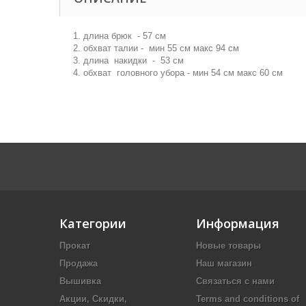
1. длина брюк - 57 см
2. обхват талии - мин 55 см макс 94 см
3. длина накидки - 53 см
4. обхват головного убора - мин 54 см макс 60 см
Категории
Информация
Прокат
Новые товары
Продажа
Наш магазин
Вышивка
Связаться с нами
Акции, Скидки,
Terms and conditions of