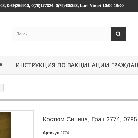
408, 0(69)265910, 0(79)177624, 0(79)435353, Luni-Vineri 10:00-19:00
А
ИНСТРУКЦИЯ ПО ВАКЦИНАЦИИ ГРАЖДА
Костюм Синица, Грач 2774, 0785
Артикул
2774