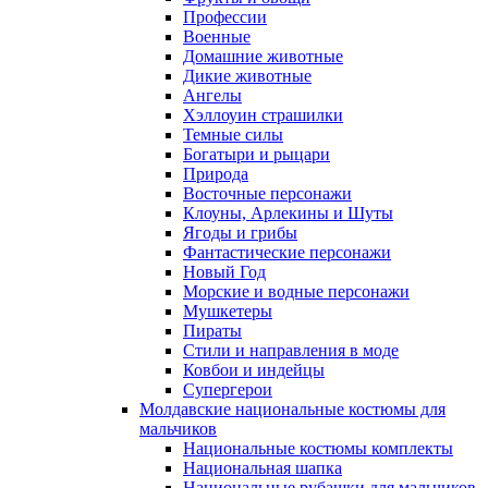
Профессии
Военные
Домашние животные
Дикие животные
Ангелы
Хэллоуин страшилки
Темные силы
Богатыри и рыцари
Природа
Восточные персонажи
Клоуны, Арлекины и Шуты
Ягоды и грибы
Фантастические персонажи
Новый Год
Морские и водные персонажи
Мушкетеры
Пираты
Стили и направления в моде
Ковбои и индейцы
Супергерои
Молдавские национальные костюмы для
мальчиков
Национальные костюмы комплекты
Национальная шапка
Национальные рубашки для мальчиков