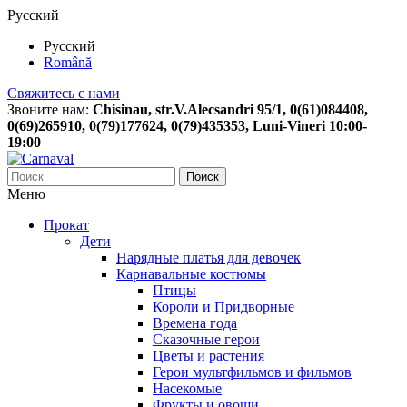
Русский
Русский
Română
Свяжитесь с нами
Звоните нам:
Chisinau, str.V.Alecsandri 95/1, 0(61)084408,
0(69)265910, 0(79)177624, 0(79)435353, Luni-Vineri 10:00-
19:00
Поиск
Меню
Прокат
Дети
Нарядные платья для девочек
Карнавальные костюмы
Птицы
Короли и Придворные
Времена года
Сказочные герои
Цветы и растения
Герои мультфильмов и фильмов
Насекомые
Фрукты и овощи