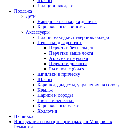
Шляпы
Плащи и накидки
Продажа
Дети
Нарядные платья для девочек
Карнавальные костюмы
Аксессуары
Плащи, накидки, пелерины, болеро
Перчатки для девочек
Перчатки без пальцев
Перчатки выше локтя
Атласные перчатки
Перчатки до локтя
Lycra matte gloves
Шпильки в прическу
Шляпы
Коронки, диадемы, украшения на голову
Крылья
Парики и бороды
Цветы и лепестки
Карнавальные маски
Хэллоуин
Вышивка
Инструкция по вакцинации граждан Молдовы в
Румынии