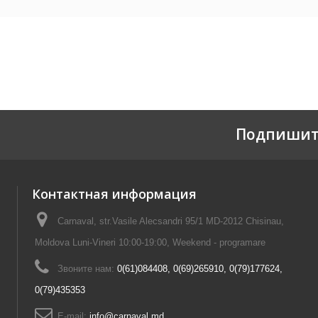
Подпишит
Контактная информация
Carnaval, str.Vasile Alecsandri 95/1 MD-2012 Chisinau,
Moldova Luni-Vineri 10:00-19:00, Weekend - programare
Звоните нам:
0(61)084408, 0(69)265910, 0(79)177624,
0(79)435353
E-mail:
info@carnaval.md