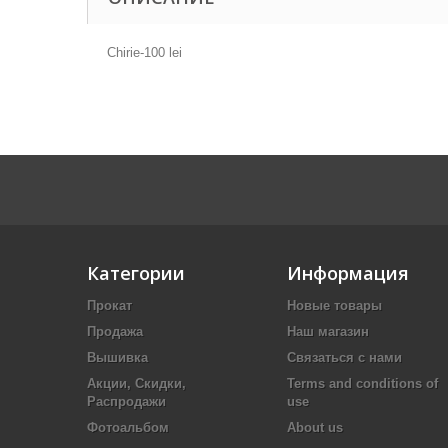
Chirie-100 lei
Категории
Информация
Прокат
Новые товары
Продажа
Наш магазин
Вышивка
Связаться с нами
Акции, Скидки,
Terms and conditions of
Распродажи
use
Фотоальбом
About us