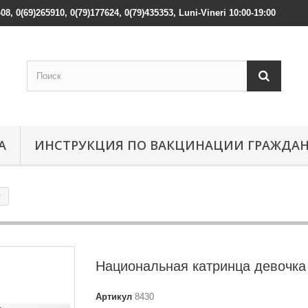
408, 0(69)265910, 0(79)177624, 0(79)435353, Luni-Vineri 10:00-19:00
А
ИНСТРУКЦИЯ ПО ВАКЦИНАЦИИ ГРАЖДА
0
Национальная катринца девочка
Артикул
8430