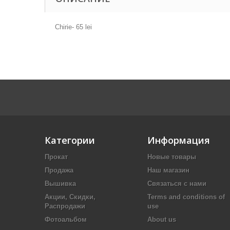
Chirie- 65 lei
Категории
Информация
Прокат
Новые товары
Продажа
Наш магазин
Вышивка
Связаться с нами
Акции, Скидки,
Terms and conditions of
Распродажи
use
Фотоальбом
About us