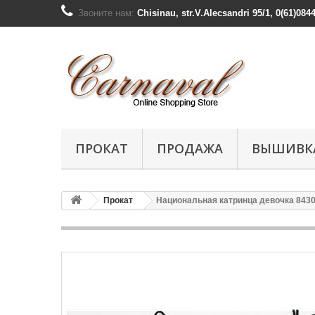
Звоните нам:
Chisinau, str.V.Alecsandri 95/1, 0(61)084
ПРОКАТ
ПРОДАЖА
ВЫШИВК
Прокат
Национальная катринца девочка 843