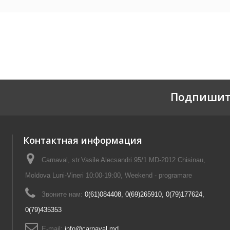
Подпишит
Контактная информация
Carnaval, str.Vasile Alecsandri 95/1 MD-2012 Chisinau,
Moldova Luni-Vineri 10:00-19:00, Weekend - programare
Звоните нам:
0(61)084408, 0(69)265910, 0(79)177624,
0(79)435353
E-mail:
info@carnaval.md