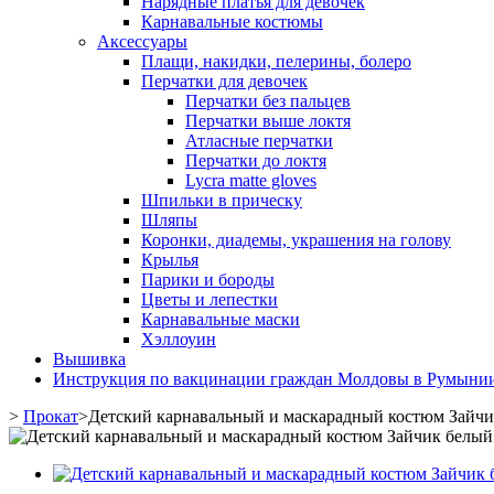
Нарядные платья для девочек
Карнавальные костюмы
Аксессуары
Плащи, накидки, пелерины, болеро
Перчатки для девочек
Перчатки без пальцев
Перчатки выше локтя
Атласные перчатки
Перчатки до локтя
Lycra matte gloves
Шпильки в прическу
Шляпы
Коронки, диадемы, украшения на голову
Крылья
Парики и бороды
Цветы и лепестки
Карнавальные маски
Хэллоуин
Вышивка
Инструкция по вакцинации граждан Молдовы в Румыни
>
Прокат
>
Детский карнавальный и маскарадный костюм Зайчик