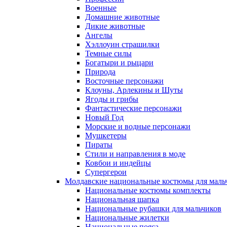
Военные
Домашние животные
Дикие животные
Ангелы
Хэллоуин страшилки
Темные силы
Богатыри и рыцари
Природа
Восточные персонажи
Клоуны, Арлекины и Шуты
Ягоды и грибы
Фантастические персонажи
Новый Год
Морские и водные персонажи
Мушкетеры
Пираты
Стили и направления в моде
Ковбои и индейцы
Супергерои
Молдавские национальные костюмы для маль
Национальные костюмы комплекты
Национальная шапка
Национальные рубашки для мальчиков
Национальные жилетки
Национальные пояса