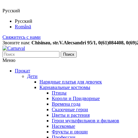
Русский
Русский
Română
Свяжитесь с нами
Звоните нам:
Chisinau, str.V.Alecsandri 95/1, 0(61)084408, 0(69
Поиск
Меню
Прокат
Дети
Нарядные платья для девочек
Карнавальные костюмы
Птицы
Короли и Придворные
Времена года
Сказочные герои
Цветы и растения
Герои мультфильмов и фильмов
Насекомые
Фрукты и овощи
Профессии