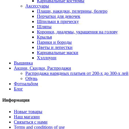
Карнавальные костюмы
Аксессуары
Плащи, накидки, пелерины, болеро
Перчатки для девочек
Шпильки в прическу
Шляпы
Коронки, диадемы, украшения на голову
Крылья
Парики и бороды
Цветы и лепестки
Карнавальные маски
Хэллоуин
Вышивка
Акции, Скидки, Распродажи
Распродажа нарядных платьев от 200-х до 300-х лей
Обувь
Фотоальбом
Блог
Информация
Новые товары
Наш магазин
Связаться с нами
Terms and conditions of use