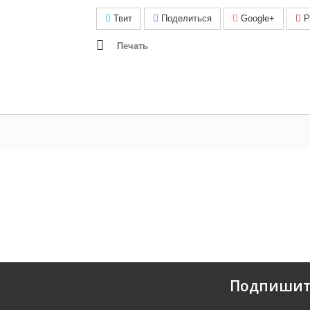
Твит
Поделиться
Google+
Pi
Печать
Подпишит