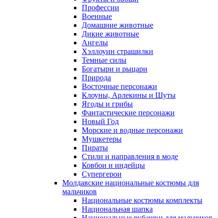
Профессии
Военные
Домашние животные
Дикие животные
Ангелы
Хэллоуин страшилки
Темные силы
Богатыри и рыцари
Природа
Восточные персонажи
Клоуны, Арлекины и Шуты
Ягоды и грибы
Фантастические персонажи
Новый Год
Морские и водные персонажи
Мушкетеры
Пираты
Стили и направления в моде
Ковбои и индейцы
Супергерои
Молдавские национальные костюмы для
мальчиков
Национальные костюмы комплекты
Национальная шапка
Национальные рубашки для мальчиков