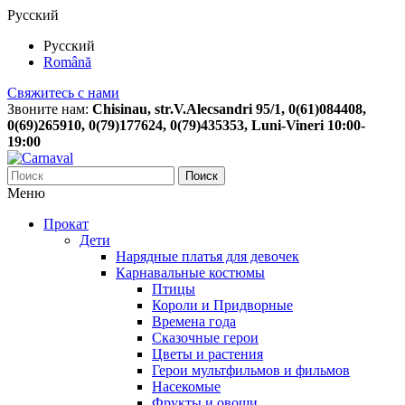
Русский
Русский
Română
Свяжитесь с нами
Звоните нам:
Chisinau, str.V.Alecsandri 95/1, 0(61)084408,
0(69)265910, 0(79)177624, 0(79)435353, Luni-Vineri 10:00-
19:00
Поиск
Меню
Прокат
Дети
Нарядные платья для девочек
Карнавальные костюмы
Птицы
Короли и Придворные
Времена года
Сказочные герои
Цветы и растения
Герои мультфильмов и фильмов
Насекомые
Фрукты и овощи