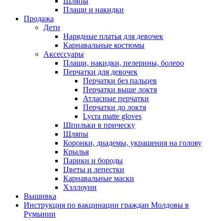
Шляпы
Плащи и накидки
Продажа
Дети
Нарядные платья для девочек
Карнавальные костюмы
Аксессуары
Плащи, накидки, пелерины, болеро
Перчатки для девочек
Перчатки без пальцев
Перчатки выше локтя
Атласные перчатки
Перчатки до локтя
Lycra matte gloves
Шпильки в прическу
Шляпы
Коронки, диадемы, украшения на голову
Крылья
Парики и бороды
Цветы и лепестки
Карнавальные маски
Хэллоуин
Вышивка
Инструкция по вакцинации граждан Молдовы в
Румынии