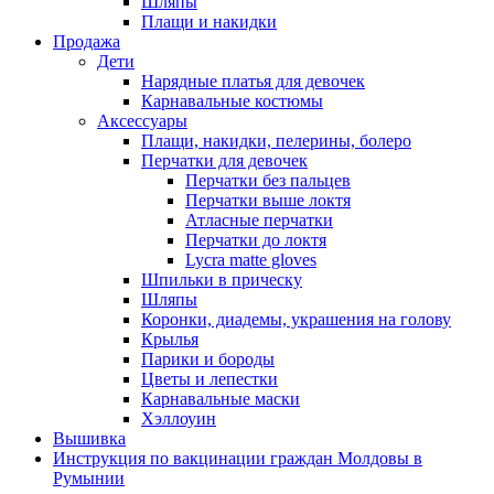
Шляпы
Плащи и накидки
Продажа
Дети
Нарядные платья для девочек
Карнавальные костюмы
Аксессуары
Плащи, накидки, пелерины, болеро
Перчатки для девочек
Перчатки без пальцев
Перчатки выше локтя
Атласные перчатки
Перчатки до локтя
Lycra matte gloves
Шпильки в прическу
Шляпы
Коронки, диадемы, украшения на голову
Крылья
Парики и бороды
Цветы и лепестки
Карнавальные маски
Хэллоуин
Вышивка
Инструкция по вакцинации граждан Молдовы в
Румынии