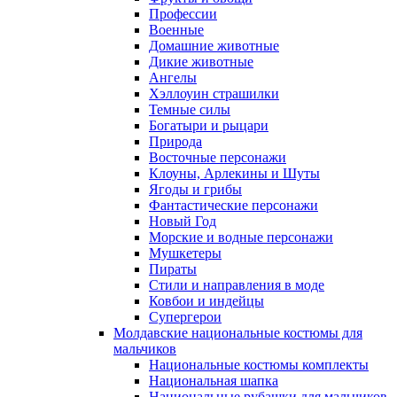
Профессии
Военные
Домашние животные
Дикие животные
Ангелы
Хэллоуин страшилки
Темные силы
Богатыри и рыцари
Природа
Восточные персонажи
Клоуны, Арлекины и Шуты
Ягоды и грибы
Фантастические персонажи
Новый Год
Морские и водные персонажи
Мушкетеры
Пираты
Стили и направления в моде
Ковбои и индейцы
Супергерои
Молдавские национальные костюмы для
мальчиков
Национальные костюмы комплекты
Национальная шапка
Национальные рубашки для мальчиков