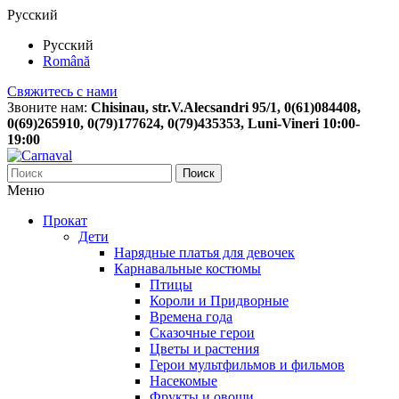
Русский
Русский
Română
Свяжитесь с нами
Звоните нам:
Chisinau, str.V.Alecsandri 95/1, 0(61)084408,
0(69)265910, 0(79)177624, 0(79)435353, Luni-Vineri 10:00-
19:00
Поиск
Меню
Прокат
Дети
Нарядные платья для девочек
Карнавальные костюмы
Птицы
Короли и Придворные
Времена года
Сказочные герои
Цветы и растения
Герои мультфильмов и фильмов
Насекомые
Фрукты и овощи