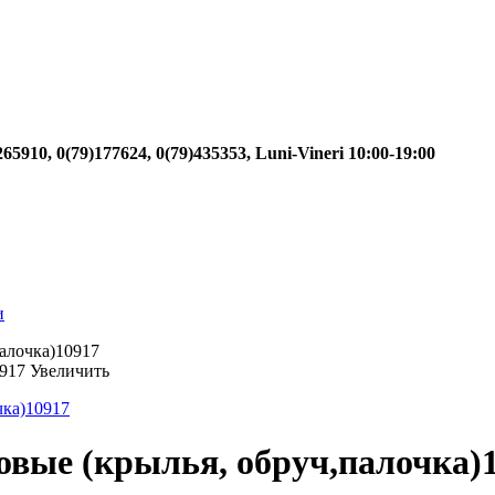
)265910, 0(79)177624, 0(79)435353, Luni-Vineri 10:00-19:00
и
алочка)10917
Увеличить
вые (крылья, обруч,палочка)