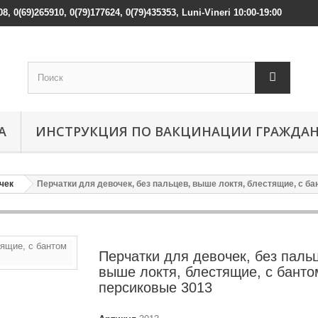
08, 0(69)265910, 0(79)177624, 0(79)435353, Luni-Vineri 10:00-19:00
А
ИНСТРУКЦИЯ ПО ВАКЦИНАЦИИ ГРАЖДА
чек
Перчатки для девочек, без пальцев, выше локтя, блестящие, с б
Перчатки для девочек, без паль
выше локтя, блестящие, с банто
персиковые 3013