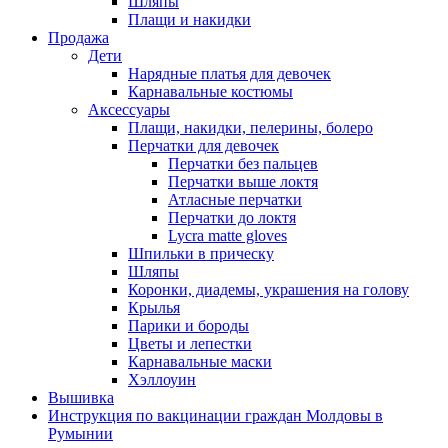
Шляпы
Плащи и накидки
Продажа
Дети
Нарядные платья для девочек
Карнавальные костюмы
Аксессуары
Плащи, накидки, пелерины, болеро
Перчатки для девочек
Перчатки без пальцев
Перчатки выше локтя
Атласные перчатки
Перчатки до локтя
Lycra matte gloves
Шпильки в прическу
Шляпы
Коронки, диадемы, украшения на голову
Крылья
Парики и бороды
Цветы и лепестки
Карнавальные маски
Хэллоуин
Вышивка
Инструкция по вакцинации граждан Молдовы в
Румынии