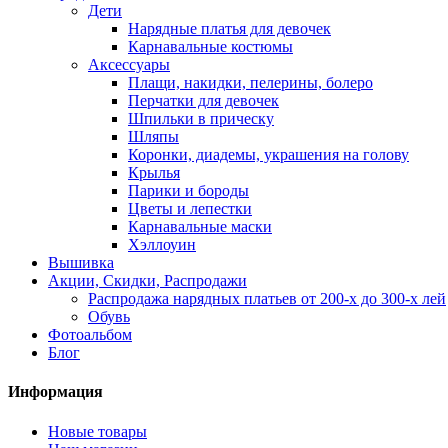
Дети
Нарядные платья для девочек
Карнавальные костюмы
Аксессуары
Плащи, накидки, пелерины, болеро
Перчатки для девочек
Шпильки в прическу
Шляпы
Коронки, диадемы, украшения на голову
Крылья
Парики и бороды
Цветы и лепестки
Карнавальные маски
Хэллоуин
Вышивка
Акции, Скидки, Распродажи
Распродажа нарядных платьев от 200-х до 300-х лей
Обувь
Фотоальбом
Блог
Информация
Новые товары