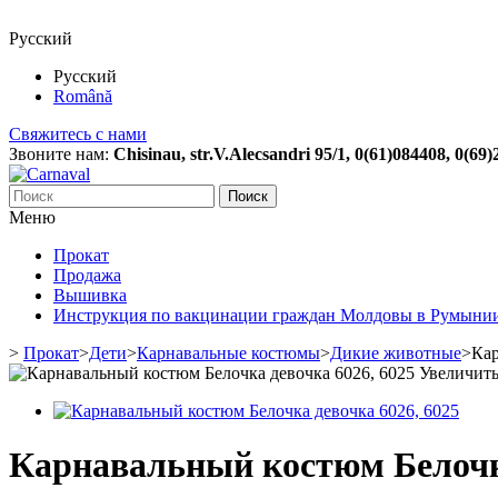
Русский
Русский
Română
Свяжитесь с нами
Звоните нам:
Chisinau, str.V.Alecsandri 95/1, 0(61)084408, 0(69
Поиск
Меню
Прокат
Продажа
Вышивка
Инструкция по вакцинации граждан Молдовы в Румыни
>
Прокат
>
Дети
>
Карнавальные костюмы
>
Дикие животные
>
Кар
Увеличит
Карнавальный костюм Белочка