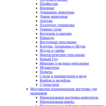
Профессии
Военные
Домашние животные
Дикие животные
Ангелы
Хэллоуин страшилки
Темные силы
Богатыри и рыцари
Природа
Восточные персонажи
Клоуны, Арлекины и Шуты
Ягоды и грибы
Фантастические персонажи
Новый Год
Морские и водные персонажи
Мушкетеры
Пираты
Стили и направления в моде
Ковбои и индейцы
Супергерои
Молдавские национальные костюмы для
мальчиков
Национальные костюмы комплекты
Национальная шапка
Национальные рубашки для мальчиков