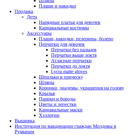
Шляпы
Плащи и накидки
Продажа
Дети
Нарядные платья для девочек
Карнавальные костюмы
Аксессуары
Плащи, накидки, пелерины, болеро
Перчатки для девочек
Перчатки без пальцев
Перчатки выше локтя
Атласные перчатки
Перчатки до локтя
Lycra matte gloves
Шпильки в прическу
Шляпы
Коронки, диадемы, украшения на голову
Крылья
Парики и бороды
Цветы и лепестки
Карнавальные маски
Хэллоуин
Вышивка
Инструкция по вакцинации граждан Молдовы в
Румынии