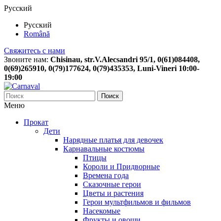
Русский
Русский
Română
Свяжитесь с нами
Звоните нам:
Chisinau, str.V.Alecsandri 95/1, 0(61)084408,
0(69)265910, 0(79)177624, 0(79)435353, Luni-Vineri 10:00-
19:00
Поиск
Меню
Прокат
Дети
Нарядные платья для девочек
Карнавальные костюмы
Птицы
Короли и Придворные
Времена года
Сказочные герои
Цветы и растения
Герои мультфильмов и фильмов
Насекомые
Фрукты и овощи