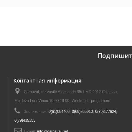
Подпишит
Контактная информация
Carnaval, str.Vasile Alecsandri 95/1 MD-2012 Chisinau,
Moldova Luni-Vineri 10:00-19:00, Weekend - programare
Звоните нам:
0(61)084408, 0(69)265910, 0(79)177624,
0(79)435353
E-mail:
info@carnaval.md