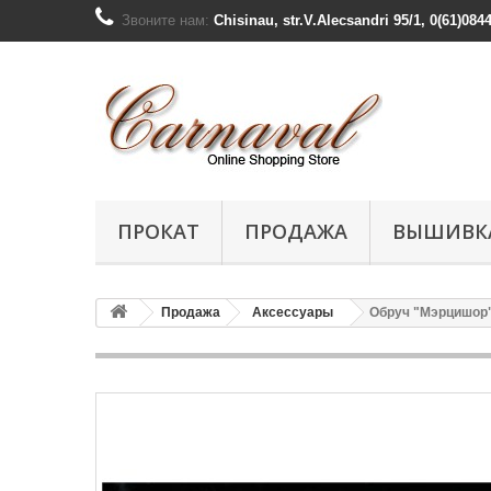
Звоните нам:
Chisinau, str.V.Alecsandri 95/1, 0(61)084
ПРОКАТ
ПРОДАЖА
ВЫШИВК
Продажа
Аксессуары
Обруч "Мэрцишор"