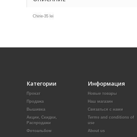
Chirie-35 lei
Категории
Информация
Прокат
Новые товары
Продажа
Наш магазин
Вышивка
Связаться с нами
Акции, Скидки,
Terms and conditions of
Распродажи
use
Фотоальбом
About us