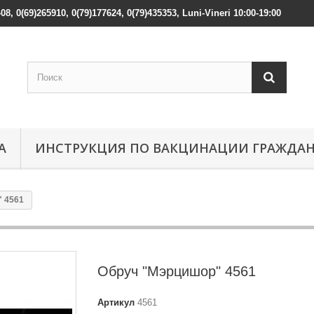
408, 0(69)265910, 0(79)177624, 0(79)435353, Luni-Vineri 10:00-19:00
А
ИНСТРУКЦИЯ ПО ВАКЦИНАЦИИ ГРАЖДА
 4561
Обруч "Мэрцишор" 4561
Артикул
4561