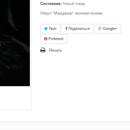
Состояние:
Новый товар
Обруч "Мэрцишор" зеленая основа
Твит
Поделиться
Google+
Pinterest
Печать