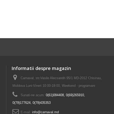
Informatii despre magazin
Carnaval, str.Vasile Alecsandri 95/1 MD-2012 Chisinau,
Moldova Luni-Vineri 10:00-19:00, Weekend - programare
Sunati-ne acum:
0(61)084408, 0(69)265910,
0(79)177624, 0(79)435353
E-mail:
info@carnaval.md