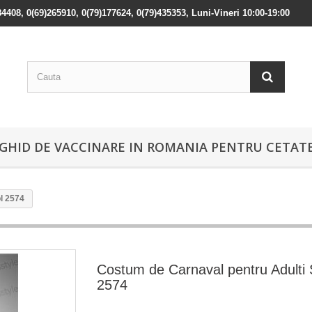
84408, 0(69)265910, 0(79)177624, 0(79)435353, Luni-Vineri 10:00-19:00
GHID DE VACCINARE IN ROMANIA PENTRU CETATE
l 2574
Costum de Carnaval pentru Adulti 
2574