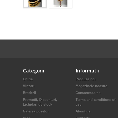
Categorii
Informatii
Chirie
Produse noi
Vinzari
Magazinele noastre
Broderii
Contacteaza-ne
Promotii, Disconturi,
Terms and conditions of
Lichidari de stock
use
Galerea pozelor
About us