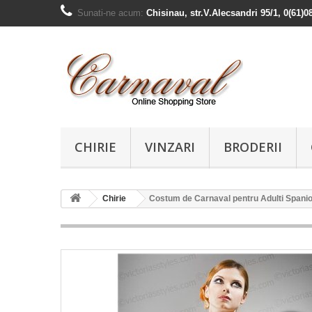
Sunati-ne acum:
Chisinau, str.V.Alecsandri 95/1, 0(61)0
CHIRIE
VINZARI
BRODERII
Chirie
Costum de Carnaval pentru Adulti Spanio