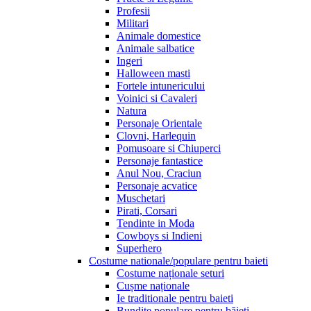
Profesii
Militari
Animale domestice
Animale salbatice
Ingeri
Halloween masti
Fortele intunericului
Voinici si Cavaleri
Natura
Personaje Orientale
Clovni, Harlequin
Pomusoare si Chiuperci
Personaje fantastice
Anul Nou, Craciun
Personaje acvatice
Muschetari
Pirati, Corsari
Tendinte in Moda
Cowboys si Indieni
Superhero
Costume nationale/populare pentru baieti
Costume naționale seturi
Cușme naționale
Ie traditionale pentru baieti
Bundițe populare pentru băieți