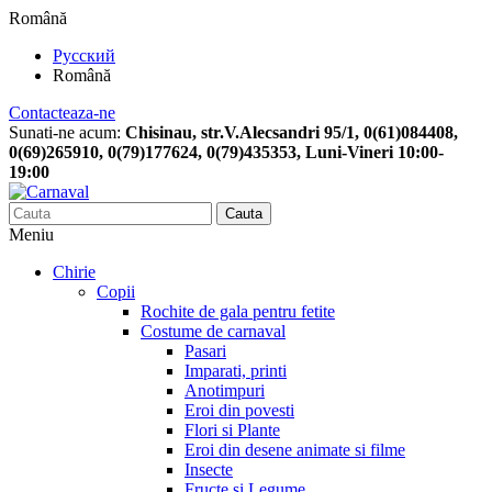
Română
Русский
Română
Contacteaza-ne
Sunati-ne acum:
Chisinau, str.V.Alecsandri 95/1, 0(61)084408,
0(69)265910, 0(79)177624, 0(79)435353, Luni-Vineri 10:00-
19:00
Cauta
Meniu
Chirie
Copii
Rochite de gala pentru fetite
Costume de carnaval
Pasari
Imparati, printi
Anotimpuri
Eroi din povesti
Flori si Plante
Eroi din desene animate si filme
Insecte
Fructe si Legume