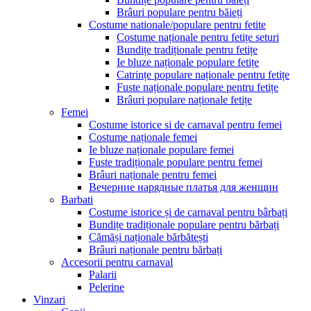
Brâuri populare pentru băieți
Costume nationale/populare pentru fetite
Costume naționale pentru fetițe seturi
Bundițe tradiționale pentru fetițe
Ie bluze naționale populare fetițe
Catrințe populare naționale pentru fetițe
Fuste naționale populare pentru fetițe
Brâuri populare naționale fetițe
Femei
Costume istorice si de carnaval pentru femei
Costume naționale femei
Ie bluze naționale populare femei
Fuste tradiționale populare pentru femei
Brâuri naționale pentru femei
Вечерние нарядные платья для женщин
Barbati
Costume istorice și de carnaval pentru bârbați
Bundițe tradiționale populare pentru bărbați
Cămăși naționale bărbătești
Brâuri naționale pentru bărbați
Accesorii pentru carnaval
Palarii
Pelerine
Vinzari