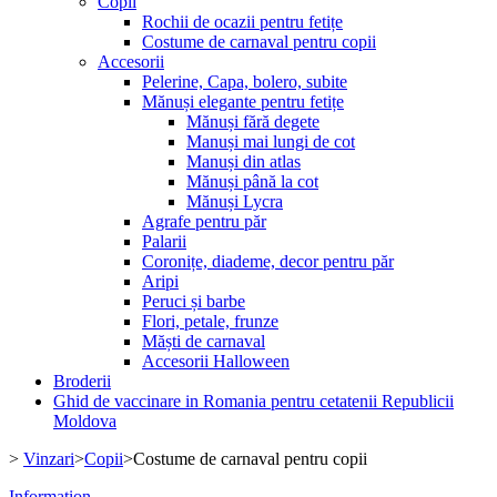
Copii
Rochii de ocazii pentru fetițe
Costume de carnaval pentru copii
Accesorii
Pelerine, Capa, bolero, subite
Mănuși elegante pentru fetițe
Mănuși fără degete
Manuși mai lungi de cot
Manuși din atlas
Mănuși până la cot
Mănuși Lycra
Agrafe pentru păr
Palarii
Coronițe, diademe, decor pentru păr
Aripi
Peruci și barbe
Flori, petale, frunze
Măști de carnaval
Accesorii Halloween
Broderii
Ghid de vaccinare in Romania pentru cetatenii Republicii
Moldova
>
Vinzari
>
Copii
>
Costume de carnaval pentru copii
Information