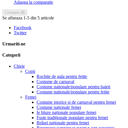
Adauga la comparatie
Compara (
0
)
Se afiseaza 1-5 din 5 articole
Facebook
Twitter
Urmariti-ne
Categorii
Chirie
Copii
Rochite de gala pentru fetite
Costume de carnaval
Costume nationale/populare pentru baieti
Costume nationale/populare pentru fetite
Femei
Costume istorice si de carnaval pentru femei
Costume naționale femei
Ie bluze naționale populare femei
Fuste tradiționale populare pentru femei
Brâuri naționale pentru femei
Вечерние нарядные платья для женщин