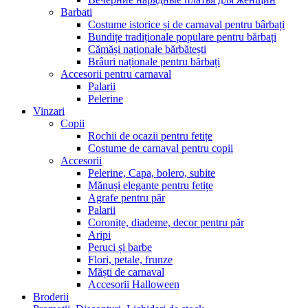
Barbati
Costume istorice și de carnaval pentru bârbați
Bundițe tradiționale populare pentru bărbați
Cămăși naționale bărbătești
Brâuri naționale pentru bărbați
Accesorii pentru carnaval
Palarii
Pelerine
Vinzari
Copii
Rochii de ocazii pentru fetițe
Costume de carnaval pentru copii
Accesorii
Pelerine, Capa, bolero, subite
Mănuși elegante pentru fetițe
Agrafe pentru păr
Palarii
Coronițe, diademe, decor pentru păr
Aripi
Peruci și barbe
Flori, petale, frunze
Măști de carnaval
Accesorii Halloween
Broderii