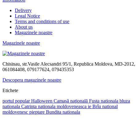
Delivery
Legal Notice
Terms and conditions of use
About us
Magazinele noastre
Magazinele noastre
Chisinau, str.Vasile Alecsandri 95/1, Republica Moldova, MD-2012,
061084408, 079177624, 079435353
Descopera magazinele noastre
Etichete
portul popular
Halloween
Camaşă naţională
Fusta nationala
bluza
nationala
Catrinta nationala moldoveneasca
ie
Brîu national
moldovenesc
pieptare
Bundita nationala