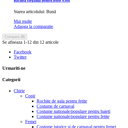
Rochiță elegantă pentru fetițe 4508
Starea articolului: Bună
Mai multe
Adauga la comparatie
Compara (
0
)
Se afiseaza 1-12 din 12 articole
Facebook
Twitter
Urmariti-ne
Categorii
Chirie
Copii
Rochite de gala pentru fetite
Costume de carnaval
Costume nationale/populare pentru baieti
Costume nationale/populare pentru fetite
Femei
Costume istorice si de carnaval pentru femei