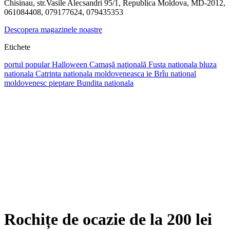
Chisinau, str.Vasile Alecsandri 95/1, Republica Moldova, MD-2012,
061084408, 079177624, 079435353
Descopera magazinele noastre
Etichete
portul popular
Halloween
Camaşă naţională
Fusta nationala
bluza
nationala
Catrinta nationala moldoveneasca
ie
Brîu national
moldovenesc
pieptare
Bundita nationala
Rochițe de ocazie de la 200 lei