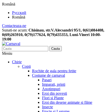
Română
Русский
Română
Contacteaza-ne
Sunati-ne acum:
Chisinau, str.V.Alecsandri 95/1, 0(61)084408,
0(69)265910, 0(79)177624, 0(79)435353, Luni-Vineri 10:00-
19:00
Cauta
Meniu
Chirie
Copii
Rochite de gala pentru fetite
Costume de carnaval
Pasari
Imparati, printi
Anotimpuri
Eroi din povesti
Flori si Plante
Eroi din desene animate si filme
Insecte
Fructe si Legume