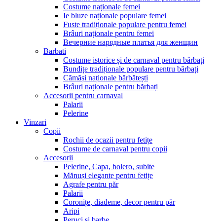
Costume naționale femei
Ie bluze naționale populare femei
Fuste tradiționale populare pentru femei
Brâuri naționale pentru femei
Вечерние нарядные платья для женщин
Barbati
Costume istorice și de carnaval pentru bârbați
Bundițe tradiționale populare pentru bărbați
Cămăși naționale bărbătești
Brâuri naționale pentru bărbați
Accesorii pentru carnaval
Palarii
Pelerine
Vinzari
Copii
Rochii de ocazii pentru fetițe
Costume de carnaval pentru copii
Accesorii
Pelerine, Capa, bolero, subite
Mănuși elegante pentru fetițe
Agrafe pentru păr
Palarii
Coronițe, diademe, decor pentru păr
Aripi
Peruci și barbe