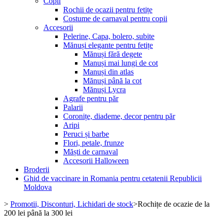
Copii
Rochii de ocazii pentru fetițe
Costume de carnaval pentru copii
Accesorii
Pelerine, Capa, bolero, subite
Mănuși elegante pentru fetițe
Mănuși fără degete
Manuși mai lungi de cot
Manuși din atlas
Mănuși până la cot
Mănuși Lycra
Agrafe pentru păr
Palarii
Coronițe, diademe, decor pentru păr
Aripi
Peruci și barbe
Flori, petale, frunze
Măști de carnaval
Accesorii Halloween
Broderii
Ghid de vaccinare in Romania pentru cetatenii Republicii
Moldova
>
Promotii, Disconturi, Lichidari de stock
>
Rochițe de ocazie de la
200 lei până la 300 lei