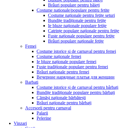
Brâuri populare pentru băieți
Costume nationale/populare pentru fetite
Costume naționale pentru fetițe seturi
Bundițe tradiționale pentru fetițe
Ie bluze naționale populare fetițe
Catrințe populare naționale pentru fetițe
Fuste naționale populare pentru fetițe
Brâuri populare naționale fetițe
Femei
Costume istorice si de carnaval pentru femei
Costume naționale femei
Ie bluze naționale populare femei
Fuste tradiționale populare pentru femei
Brâuri naționale pentru femei
Вечерние нарядные платья для женщин
Barbati
Costume istorice și de carnaval pentru bârbați
Bundițe tradiționale populare pentru bărbați
Cămăși naționale bărbătești
Brâuri naționale pentru bărbați
Accesorii pentru carnaval
Palarii
Pelerine
Vinzari