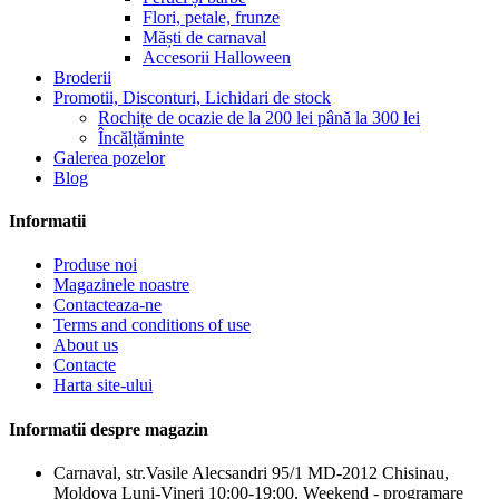
Flori, petale, frunze
Măști de carnaval
Accesorii Halloween
Broderii
Promotii, Disconturi, Lichidari de stock
Rochițe de ocazie de la 200 lei până la 300 lei
Încălțăminte
Galerea pozelor
Blog
Informatii
Produse noi
Magazinele noastre
Contacteaza-ne
Terms and conditions of use
About us
Сontacte
Harta site-ului
Informatii despre magazin
Carnaval, str.Vasile Alecsandri 95/1 MD-2012 Chisinau,
Moldova Luni-Vineri 10:00-19:00, Weekend - programare