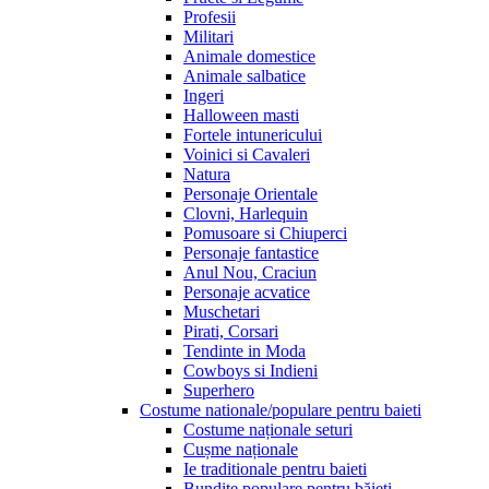
Profesii
Militari
Animale domestice
Animale salbatice
Ingeri
Halloween masti
Fortele intunericului
Voinici si Cavaleri
Natura
Personaje Orientale
Clovni, Harlequin
Pomusoare si Chiuperci
Personaje fantastice
Anul Nou, Craciun
Personaje acvatice
Muschetari
Pirati, Corsari
Tendinte in Moda
Cowboys si Indieni
Superhero
Costume nationale/populare pentru baieti
Costume naționale seturi
Cușme naționale
Ie traditionale pentru baieti
Bundițe populare pentru băieți