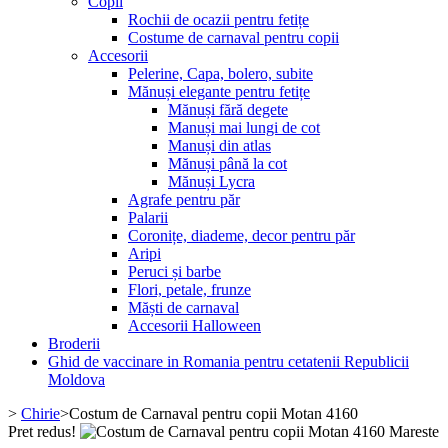
Copii
Rochii de ocazii pentru fetițe
Costume de carnaval pentru copii
Accesorii
Pelerine, Capa, bolero, subite
Mănuși elegante pentru fetițe
Mănuși fără degete
Manuși mai lungi de cot
Manuși din atlas
Mănuși până la cot
Mănuși Lycra
Agrafe pentru păr
Palarii
Coronițe, diademe, decor pentru păr
Aripi
Peruci și barbe
Flori, petale, frunze
Măști de carnaval
Accesorii Halloween
Broderii
Ghid de vaccinare in Romania pentru cetatenii Republicii
Moldova
>
Chirie
>
Costum de Carnaval pentru copii Motan 4160
Pret redus!
Mareste