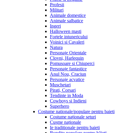
Profesii
Militari
Animale domestice
Animale salbatice
Ingeri
Halloween masti
Fortele intunericului
Voinici si Cavaleri
Natura
Personaje Orientale
Clovni, Harlequin
Pomusoare si Chiuperci
Personaje fantastice
Anul Nou, Craciun
Personaje acvatice
Muschetari
Pirati, Corsari
Tendinte in Moda
Cowboys si Indieni
Superhero
Costume nationale/populare pentru baieti
Costume naționale seturi
Cușme naționale
Ie traditionale pentru baieti
Bundițe populare pentru băieți