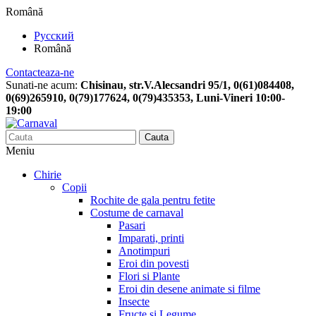
Română
Русский
Română
Contacteaza-ne
Sunati-ne acum:
Chisinau, str.V.Alecsandri 95/1, 0(61)084408,
0(69)265910, 0(79)177624, 0(79)435353, Luni-Vineri 10:00-
19:00
Cauta
Meniu
Chirie
Copii
Rochite de gala pentru fetite
Costume de carnaval
Pasari
Imparati, printi
Anotimpuri
Eroi din povesti
Flori si Plante
Eroi din desene animate si filme
Insecte
Fructe si Legume