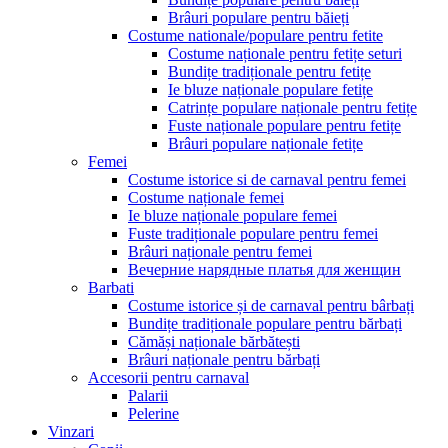
Brâuri populare pentru băieți
Costume nationale/populare pentru fetite
Costume naționale pentru fetițe seturi
Bundițe tradiționale pentru fetițe
Ie bluze naționale populare fetițe
Catrințe populare naționale pentru fetițe
Fuste naționale populare pentru fetițe
Brâuri populare naționale fetițe
Femei
Costume istorice si de carnaval pentru femei
Costume naționale femei
Ie bluze naționale populare femei
Fuste tradiționale populare pentru femei
Brâuri naționale pentru femei
Вечерние нарядные платья для женщин
Barbati
Costume istorice și de carnaval pentru bârbați
Bundițe tradiționale populare pentru bărbați
Cămăși naționale bărbătești
Brâuri naționale pentru bărbați
Accesorii pentru carnaval
Palarii
Pelerine
Vinzari