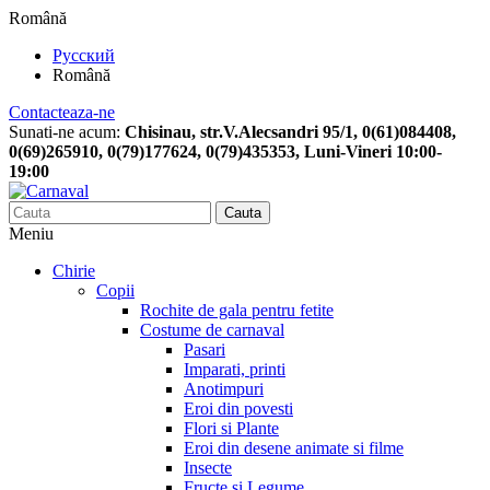
Română
Русский
Română
Contacteaza-ne
Sunati-ne acum:
Chisinau, str.V.Alecsandri 95/1, 0(61)084408,
0(69)265910, 0(79)177624, 0(79)435353, Luni-Vineri 10:00-
19:00
Cauta
Meniu
Chirie
Copii
Rochite de gala pentru fetite
Costume de carnaval
Pasari
Imparati, printi
Anotimpuri
Eroi din povesti
Flori si Plante
Eroi din desene animate si filme
Insecte
Fructe si Legume