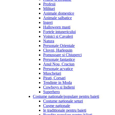
Profesii
Militari
Animale domestice
Animale salbatice
Ingeri
Halloween masti
Fortele intunericului
Voinici si Cavaleri
Natura
Personaje Orientale
Clovni, Harlequin
Pomusoare si Chiuperci
Personaje fantastice
Anul Nou, Craciun
Personaje acvatice
Muschetari
Pirati, Corsari
Tendinte in Moda
Cowboys si Indieni
Superhero
Costume nationale/populare pentru baieti
Costume naționale seturi
Cușme naționale
Ie traditionale pentru baieti
Bundițe populare pentru băieți