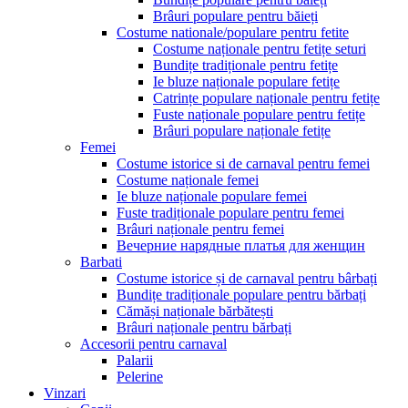
Brâuri populare pentru băieți
Costume nationale/populare pentru fetite
Costume naționale pentru fetițe seturi
Bundițe tradiționale pentru fetițe
Ie bluze naționale populare fetițe
Catrințe populare naționale pentru fetițe
Fuste naționale populare pentru fetițe
Brâuri populare naționale fetițe
Femei
Costume istorice si de carnaval pentru femei
Costume naționale femei
Ie bluze naționale populare femei
Fuste tradiționale populare pentru femei
Brâuri naționale pentru femei
Вечерние нарядные платья для женщин
Barbati
Costume istorice și de carnaval pentru bârbați
Bundițe tradiționale populare pentru bărbați
Cămăși naționale bărbătești
Brâuri naționale pentru bărbați
Accesorii pentru carnaval
Palarii
Pelerine
Vinzari