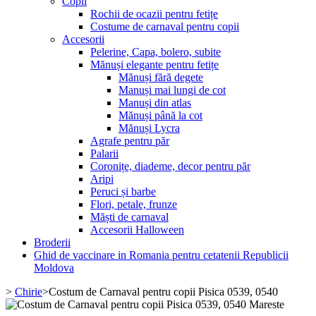
Copii
Rochii de ocazii pentru fetițe
Costume de carnaval pentru copii
Accesorii
Pelerine, Capa, bolero, subite
Mănuși elegante pentru fetițe
Mănuși fără degete
Manuși mai lungi de cot
Manuși din atlas
Mănuși până la cot
Mănuși Lycra
Agrafe pentru păr
Palarii
Coronițe, diademe, decor pentru păr
Aripi
Peruci și barbe
Flori, petale, frunze
Măști de carnaval
Accesorii Halloween
Broderii
Ghid de vaccinare in Romania pentru cetatenii Republicii
Moldova
>
Chirie
>
Costum de Carnaval pentru copii Pisica 0539, 0540
Mareste