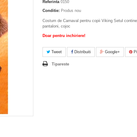
Referinta
0150
Conditie:
Produs nou
Costum de Carnaval pentru copii Viking Setul contine 
pantaloni, cojoc
Doar pentru inchiriere!
Tweet
Distribuiti
Google+
Pi
Tipareste