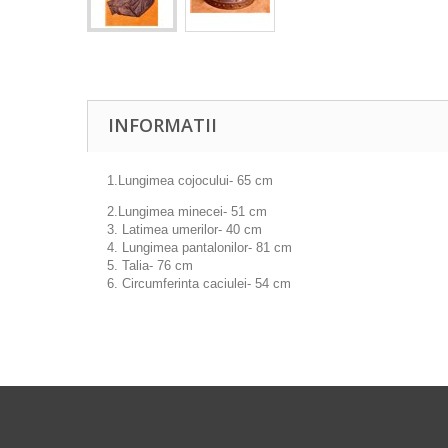
INFORMATII
1.Lungimea cojocului- 65 сm
2.Lungimea minecei- 51 сm
3. Latimea umerilor- 40 сm
4. Lungimea pantalonilor- 81 сm
5. Talia- 76 сm
6. Circumferinta caciulei- 54 сm