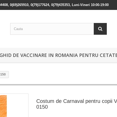
84408, 0(69)265910, 0(79)177624, 0(79)435353, Luni-Vineri 10:00-19:00
GHID DE VACCINARE IN ROMANIA PENTRU CETATE
0150
Costum de Carnaval pentru copii V
0150