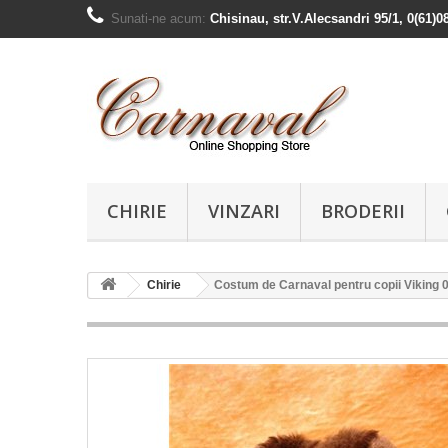
Sunati-ne acum:
Chisinau, str.V.Alecsandri 95/1, 0(61)0
CHIRIE
VINZARI
BRODERII
Chirie
Costum de Carnaval pentru copii Viking 