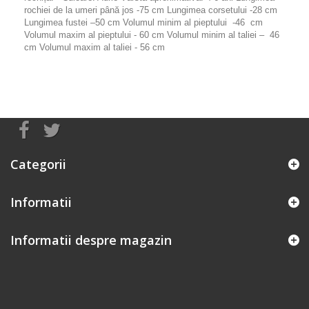
rochiei de la umeri până jos -75 cm Lungimea corsetului -28 cm
Lungimea fustei –50 cm Volumul minim al pieptului -46 cm
Volumul maxim al pieptului - 60 cm Volumul minim al taliei – 46
cm Volumul maxim al taliei - 56 cm
Categorii
Informatii
Informatii despre magazin