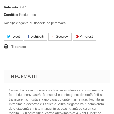
Referinta
3647
Conditie:
Produs nou
Rochiță elegantă cu floricele de primăvară
Tweet
Distribuiti
Google+
Pinterest
Tipareste
INFORMATII
Corsetul acestei minunate rochițe se ajustează conform mărimii
fetiței dumneavoastră. Manșonul e confecționat din stofă fină și
transparentă. Fusta e vaporoasă cu draterii simetrice. Rochița în
întregime e decorată cu floricele. Alura elegantă va fi completată
de o diademă și niște manuși în aceeași gamă de culori cu
rochița. Culoare: Aurie Vârsta aproximativă: 4-6 ani Lungimea