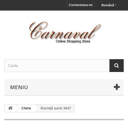
Contacteaza-ne
Română
MENIU
Chirie
Rochiță aurie 3647