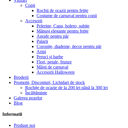
Vinzari
Copii
Rochii de ocazii pentru fetițe
Costume de carnaval pentru copii
Accesorii
Pelerine, Capa, bolero, subite
Mănuși elegante pentru fetițe
Agrafe pentru păr
Palarii
Coronițe, diademe, decor pentru păr
Aripi
Peruci și barbe
Flori, petale, frunze
Măști de carnaval
Accesorii Halloween
Broderii
Promotii, Disconturi, Lichidari de stock
Rochițe de ocazie de la 200 lei până la 300 lei
Încălțăminte
Galerea pozelor
Blog
Informatii
Produse noi