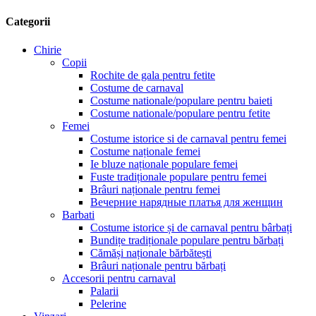
Categorii
Chirie
Copii
Rochite de gala pentru fetite
Costume de carnaval
Costume nationale/populare pentru baieti
Costume nationale/populare pentru fetite
Femei
Costume istorice si de carnaval pentru femei
Costume naționale femei
Ie bluze naționale populare femei
Fuste tradiționale populare pentru femei
Brâuri naționale pentru femei
Вечерние нарядные платья для женщин
Barbati
Costume istorice și de carnaval pentru bârbați
Bundițe tradiționale populare pentru bărbați
Cămăși naționale bărbătești
Brâuri naționale pentru bărbați
Accesorii pentru carnaval
Palarii
Pelerine