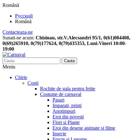
Română
Русский
Română
Contacteaza-ne
Sunati-ne acum:
Chisinau, str.V.Alecsandri 95/1, 0(61)084408,
0(69)265910, 0(79)177624, 0(79)435353, Luni-Vineri 10:00-
19:00
Cauta
Meniu
Chirie
Copii
Rochite de gala pentru fetite
Costume de carnaval
Pasari
Imparati, printi
Anotimpuri
Eroi din povesti
Flori si Plante
Eroi din desene animate si filme
Insecte
Fructe si Legume