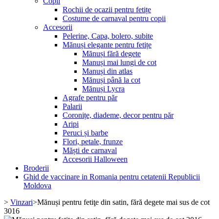
Copii
Rochii de ocazii pentru fetițe
Costume de carnaval pentru copii
Accesorii
Pelerine, Capa, bolero, subite
Mănuși elegante pentru fetițe
Mănuși fără degete
Manuși mai lungi de cot
Manuși din atlas
Mănuși până la cot
Mănuși Lycra
Agrafe pentru păr
Palarii
Coronițe, diademe, decor pentru păr
Aripi
Peruci și barbe
Flori, petale, frunze
Măști de carnaval
Accesorii Halloween
Broderii
Ghid de vaccinare in Romania pentru cetatenii Republicii
Moldova
>
Vinzari
>
Mănuși pentru fetiţe din satin, fără degete mai sus de cot
3016