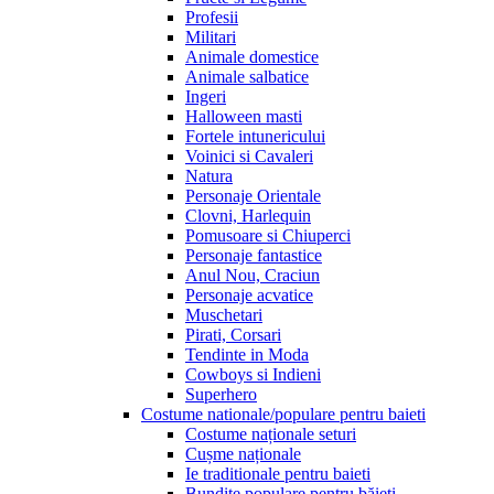
Profesii
Militari
Animale domestice
Animale salbatice
Ingeri
Halloween masti
Fortele intunericului
Voinici si Cavaleri
Natura
Personaje Orientale
Clovni, Harlequin
Pomusoare si Chiuperci
Personaje fantastice
Anul Nou, Craciun
Personaje acvatice
Muschetari
Pirati, Corsari
Tendinte in Moda
Cowboys si Indieni
Superhero
Costume nationale/populare pentru baieti
Costume naționale seturi
Cușme naționale
Ie traditionale pentru baieti
Bundițe populare pentru băieți