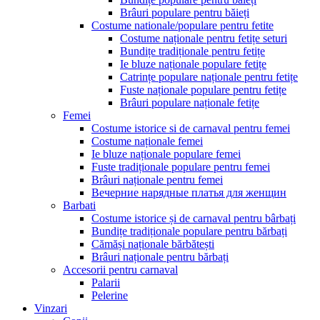
Brâuri populare pentru băieți
Costume nationale/populare pentru fetite
Costume naționale pentru fetițe seturi
Bundițe tradiționale pentru fetițe
Ie bluze naționale populare fetițe
Catrințe populare naționale pentru fetițe
Fuste naționale populare pentru fetițe
Brâuri populare naționale fetițe
Femei
Costume istorice si de carnaval pentru femei
Costume naționale femei
Ie bluze naționale populare femei
Fuste tradiționale populare pentru femei
Brâuri naționale pentru femei
Вечерние нарядные платья для женщин
Barbati
Costume istorice și de carnaval pentru bârbați
Bundițe tradiționale populare pentru bărbați
Cămăși naționale bărbătești
Brâuri naționale pentru bărbați
Accesorii pentru carnaval
Palarii
Pelerine
Vinzari