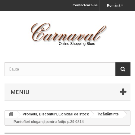
Contacteaza-ne
Română
MENIU
Promotii, Disconturi, Lichidari de stock
Încălțăminte
Pantofiori eleganți pentru fetițe р.29 0814