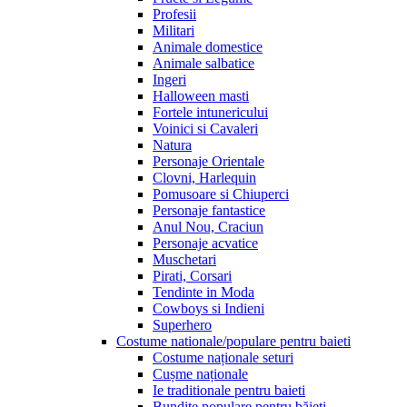
Profesii
Militari
Animale domestice
Animale salbatice
Ingeri
Halloween masti
Fortele intunericului
Voinici si Cavaleri
Natura
Personaje Orientale
Clovni, Harlequin
Pomusoare si Chiuperci
Personaje fantastice
Anul Nou, Craciun
Personaje acvatice
Muschetari
Pirati, Corsari
Tendinte in Moda
Cowboys si Indieni
Superhero
Costume nationale/populare pentru baieti
Costume naționale seturi
Cușme naționale
Ie traditionale pentru baieti
Bundițe populare pentru băieți