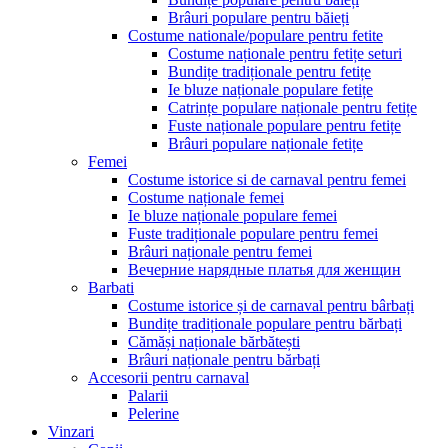
Brâuri populare pentru băieți
Costume nationale/populare pentru fetite
Costume naționale pentru fetițe seturi
Bundițe tradiționale pentru fetițe
Ie bluze naționale populare fetițe
Catrințe populare naționale pentru fetițe
Fuste naționale populare pentru fetițe
Brâuri populare naționale fetițe
Femei
Costume istorice si de carnaval pentru femei
Costume naționale femei
Ie bluze naționale populare femei
Fuste tradiționale populare pentru femei
Brâuri naționale pentru femei
Вечерние нарядные платья для женщин
Barbati
Costume istorice și de carnaval pentru bârbați
Bundițe tradiționale populare pentru bărbați
Cămăși naționale bărbătești
Brâuri naționale pentru bărbați
Accesorii pentru carnaval
Palarii
Pelerine
Vinzari