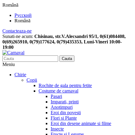
Română
Русский
Română
Contacteaza-ne
Sunati-ne acum:
Chisinau, str.V.Alecsandri 95/1, 0(61)084408,
0(69)265910, 0(79)177624, 0(79)435353, Luni-Vineri 10:00-
19:00
Cauta
Meniu
Chirie
Copii
Rochite de gala pentru fetite
Costume de carnaval
Pasari
Imparati, printi
Anotimpuri
Eroi din povesti
Flori si Plante
Eroi din desene animate si filme
Insecte
Fructe si Legume