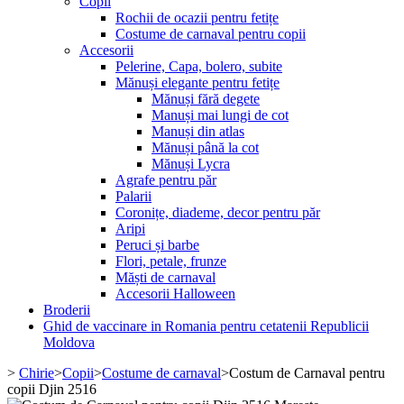
Copii
Rochii de ocazii pentru fetițe
Costume de carnaval pentru copii
Accesorii
Pelerine, Capa, bolero, subite
Mănuși elegante pentru fetițe
Mănuși fără degete
Manuși mai lungi de cot
Manuși din atlas
Mănuși până la cot
Mănuși Lycra
Agrafe pentru păr
Palarii
Coronițe, diademe, decor pentru păr
Aripi
Peruci și barbe
Flori, petale, frunze
Măști de carnaval
Accesorii Halloween
Broderii
Ghid de vaccinare in Romania pentru cetatenii Republicii
Moldova
>
Chirie
>
Copii
>
Costume de carnaval
>
Costum de Carnaval pentru
copii Djin 2516