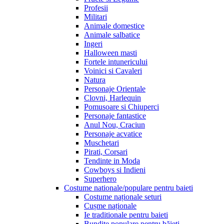
Profesii
Militari
Animale domestice
Animale salbatice
Ingeri
Halloween masti
Fortele intunericului
Voinici si Cavaleri
Natura
Personaje Orientale
Clovni, Harlequin
Pomusoare si Chiuperci
Personaje fantastice
Anul Nou, Craciun
Personaje acvatice
Muschetari
Pirati, Corsari
Tendinte in Moda
Cowboys si Indieni
Superhero
Costume nationale/populare pentru baieti
Costume naționale seturi
Cușme naționale
Ie traditionale pentru baieti
Bundițe populare pentru băieți