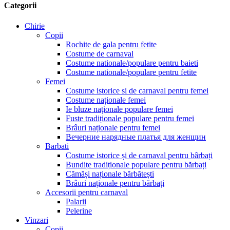
Categorii
Chirie
Copii
Rochite de gala pentru fetite
Costume de carnaval
Costume nationale/populare pentru baieti
Costume nationale/populare pentru fetite
Femei
Costume istorice si de carnaval pentru femei
Costume naționale femei
Ie bluze naționale populare femei
Fuste tradiționale populare pentru femei
Brâuri naționale pentru femei
Вечерние нарядные платья для женщин
Barbati
Costume istorice și de carnaval pentru bârbați
Bundițe tradiționale populare pentru bărbați
Cămăși naționale bărbătești
Brâuri naționale pentru bărbați
Accesorii pentru carnaval
Palarii
Pelerine
Vinzari
Copii