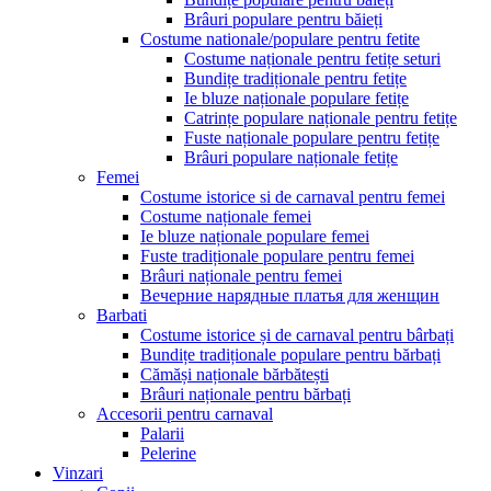
Brâuri populare pentru băieți
Costume nationale/populare pentru fetite
Costume naționale pentru fetițe seturi
Bundițe tradiționale pentru fetițe
Ie bluze naționale populare fetițe
Catrințe populare naționale pentru fetițe
Fuste naționale populare pentru fetițe
Brâuri populare naționale fetițe
Femei
Costume istorice si de carnaval pentru femei
Costume naționale femei
Ie bluze naționale populare femei
Fuste tradiționale populare pentru femei
Brâuri naționale pentru femei
Вечерние нарядные платья для женщин
Barbati
Costume istorice și de carnaval pentru bârbați
Bundițe tradiționale populare pentru bărbați
Cămăși naționale bărbătești
Brâuri naționale pentru bărbați
Accesorii pentru carnaval
Palarii
Pelerine
Vinzari