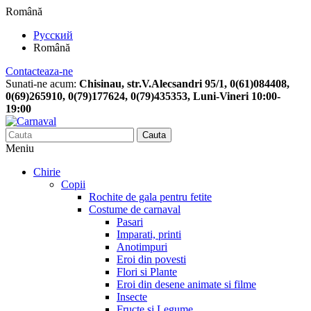
Română
Русский
Română
Contacteaza-ne
Sunati-ne acum:
Chisinau, str.V.Alecsandri 95/1, 0(61)084408,
0(69)265910, 0(79)177624, 0(79)435353, Luni-Vineri 10:00-
19:00
Cauta
Meniu
Chirie
Copii
Rochite de gala pentru fetite
Costume de carnaval
Pasari
Imparati, printi
Anotimpuri
Eroi din povesti
Flori si Plante
Eroi din desene animate si filme
Insecte
Fructe si Legume