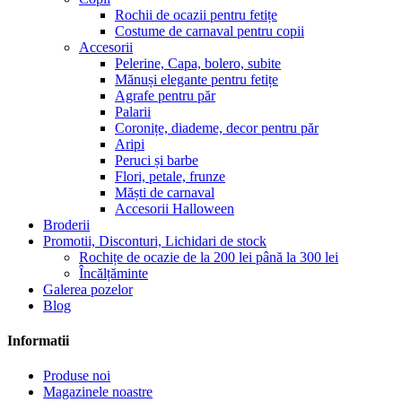
Rochii de ocazii pentru fetițe
Costume de carnaval pentru copii
Accesorii
Pelerine, Capa, bolero, subite
Mănuși elegante pentru fetițe
Agrafe pentru păr
Palarii
Coronițe, diademe, decor pentru păr
Aripi
Peruci și barbe
Flori, petale, frunze
Măști de carnaval
Accesorii Halloween
Broderii
Promotii, Disconturi, Lichidari de stock
Rochițe de ocazie de la 200 lei până la 300 lei
Încălțăminte
Galerea pozelor
Blog
Informatii
Produse noi
Magazinele noastre