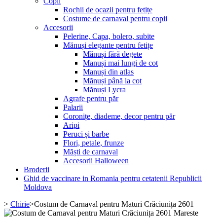
Copii
Rochii de ocazii pentru fetițe
Costume de carnaval pentru copii
Accesorii
Pelerine, Capa, bolero, subite
Mănuși elegante pentru fetițe
Mănuși fără degete
Manuși mai lungi de cot
Manuși din atlas
Mănuși până la cot
Mănuși Lycra
Agrafe pentru păr
Palarii
Coronițe, diademe, decor pentru păr
Aripi
Peruci și barbe
Flori, petale, frunze
Măști de carnaval
Accesorii Halloween
Broderii
Ghid de vaccinare in Romania pentru cetatenii Republicii
Moldova
>
Chirie
>
Costum de Carnaval pentru Maturi Crăciunița 2601
Mareste