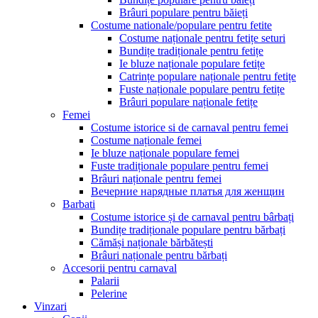
Brâuri populare pentru băieți
Costume nationale/populare pentru fetite
Costume naționale pentru fetițe seturi
Bundițe tradiționale pentru fetițe
Ie bluze naționale populare fetițe
Catrințe populare naționale pentru fetițe
Fuste naționale populare pentru fetițe
Brâuri populare naționale fetițe
Femei
Costume istorice si de carnaval pentru femei
Costume naționale femei
Ie bluze naționale populare femei
Fuste tradiționale populare pentru femei
Brâuri naționale pentru femei
Вечерние нарядные платья для женщин
Barbati
Costume istorice și de carnaval pentru bârbați
Bundițe tradiționale populare pentru bărbați
Cămăși naționale bărbătești
Brâuri naționale pentru bărbați
Accesorii pentru carnaval
Palarii
Pelerine
Vinzari