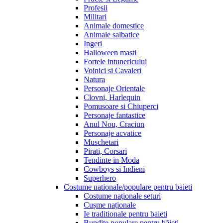
Profesii
Militari
Animale domestice
Animale salbatice
Ingeri
Halloween masti
Fortele intunericului
Voinici si Cavaleri
Natura
Personaje Orientale
Clovni, Harlequin
Pomusoare si Chiuperci
Personaje fantastice
Anul Nou, Craciun
Personaje acvatice
Muschetari
Pirati, Corsari
Tendinte in Moda
Cowboys si Indieni
Superhero
Costume nationale/populare pentru baieti
Costume naționale seturi
Cușme naționale
Ie traditionale pentru baieti
Bundițe populare pentru băieți