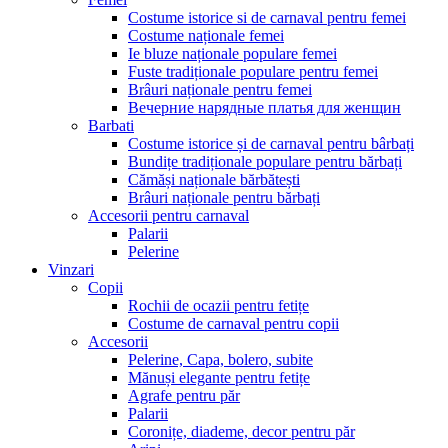
Costume istorice si de carnaval pentru femei
Costume naționale femei
Ie bluze naționale populare femei
Fuste tradiționale populare pentru femei
Brâuri naționale pentru femei
Вечерние нарядные платья для женщин
Barbati
Costume istorice și de carnaval pentru bârbați
Bundițe tradiționale populare pentru bărbați
Cămăși naționale bărbătești
Brâuri naționale pentru bărbați
Accesorii pentru carnaval
Palarii
Pelerine
Vinzari
Copii
Rochii de ocazii pentru fetițe
Costume de carnaval pentru copii
Accesorii
Pelerine, Capa, bolero, subite
Mănuși elegante pentru fetițe
Agrafe pentru păr
Palarii
Coronițe, diademe, decor pentru păr