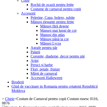
Copii
Rochii de ocazii pentru fetițe
Costume de carnaval pentru copii
Accesorii
Pelerine, Capa, bolero, subite
Mănuși elegante pentru fetițe
Mănuși fără degete
Manuși mai lungi de cot
Manuși din atlas
Mănuși până la cot
Mănuși Lycra
Agrafe pentru păr
Palarii
Coronițe, diademe, decor pentru păr
Aripi
Peruci și barbe
Flori, petale, frunze
Măști de carnaval
Accesorii Halloween
Broderii
Ghid de vaccinare in Romania pentru cetatenii Republicii
Moldova
>
Chirie
>
Costum de Carnaval pentru copii Costum rusesc 0116,
0876