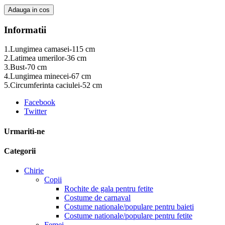
Adauga in cos
Informatii
1.Lungimea camasei-115 сm
2.Latimea umerilor-36 сm
3.Bust-70 сm
4.Lungimea minecei-67 сm
5.Circumferinta caciulei-52 сm
Facebook
Twitter
Urmariti-ne
Categorii
Chirie
Copii
Rochite de gala pentru fetite
Costume de carnaval
Costume nationale/populare pentru baieti
Costume nationale/populare pentru fetite
Femei