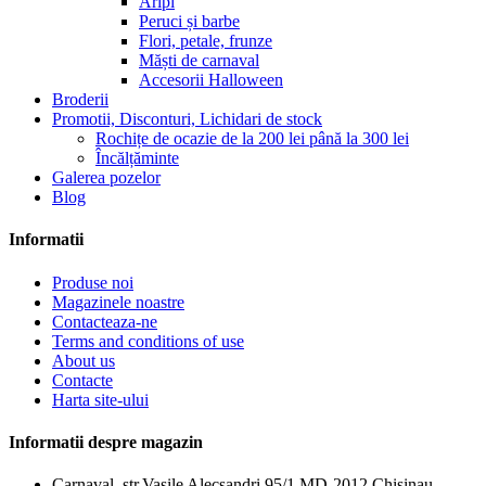
Aripi
Peruci și barbe
Flori, petale, frunze
Măști de carnaval
Accesorii Halloween
Broderii
Promotii, Disconturi, Lichidari de stock
Rochițe de ocazie de la 200 lei până la 300 lei
Încălțăminte
Galerea pozelor
Blog
Informatii
Produse noi
Magazinele noastre
Contacteaza-ne
Terms and conditions of use
About us
Сontacte
Harta site-ului
Informatii despre magazin
Carnaval, str.Vasile Alecsandri 95/1 MD-2012 Chisinau,