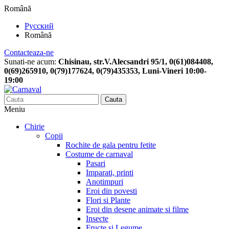
Română
Русский
Română
Contacteaza-ne
Sunati-ne acum:
Chisinau, str.V.Alecsandri 95/1, 0(61)084408,
0(69)265910, 0(79)177624, 0(79)435353, Luni-Vineri 10:00-
19:00
Cauta
Meniu
Chirie
Copii
Rochite de gala pentru fetite
Costume de carnaval
Pasari
Imparati, printi
Anotimpuri
Eroi din povesti
Flori si Plante
Eroi din desene animate si filme
Insecte
Fructe si Legume