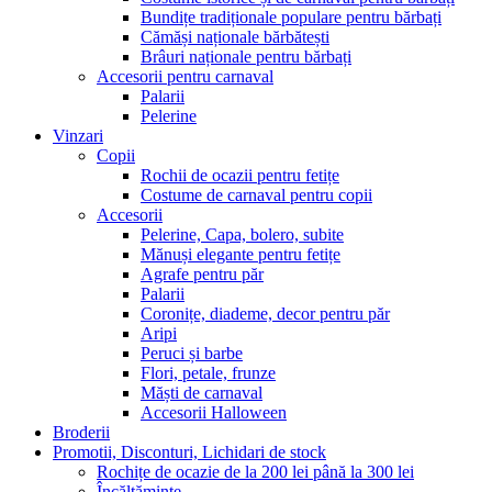
Bundițe tradiționale populare pentru bărbați
Cămăși naționale bărbătești
Brâuri naționale pentru bărbați
Accesorii pentru carnaval
Palarii
Pelerine
Vinzari
Copii
Rochii de ocazii pentru fetițe
Costume de carnaval pentru copii
Accesorii
Pelerine, Capa, bolero, subite
Mănuși elegante pentru fetițe
Agrafe pentru păr
Palarii
Coronițe, diademe, decor pentru păr
Aripi
Peruci și barbe
Flori, petale, frunze
Măști de carnaval
Accesorii Halloween
Broderii
Promotii, Disconturi, Lichidari de stock
Rochițe de ocazie de la 200 lei până la 300 lei
Încălțăminte