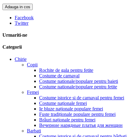
Adauga in cos
Facebook
Twitter
Urmariti-ne
Categorii
Chirie
Copii
Rochite de gala pentru fetite
Costume de carnaval
Costume nationale/populare pentru baieti
Costume nationale/populare pentru fetite
Femei
Costume istorice si de carnaval pentru femei
Costume naționale femei
Ie bluze naționale populare femei
Fuste tradiționale populare pentru femei
Brâuri naționale pentru femei
Вечерние нарядные платья для женщин
Barbati
Costume istorice și de carnaval pentru bârbați