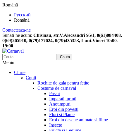
Română
Русский
Română
Contacteaza-ne
Sunati-ne acum:
Chisinau, str.V.Alecsandri 95/1, 0(61)084408,
0(69)265910, 0(79)177624, 0(79)435353, Luni-Vineri 10:00-
19:00
Cauta
Meniu
Chirie
Copii
Rochite de gala pentru fetite
Costume de carnaval
Pasari
Imparati, printi
Anotimpuri
Eroi din povesti
Flori si Plante
Eroi din desene animate si filme
Insecte
Fructe si Legume