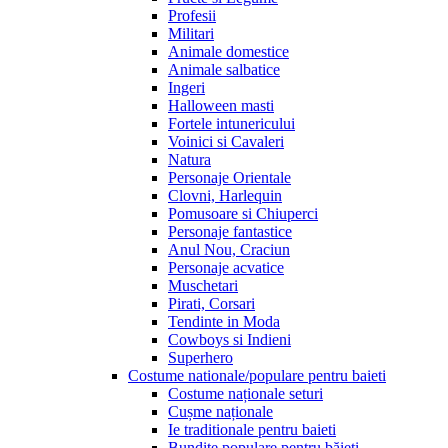
Profesii
Militari
Animale domestice
Animale salbatice
Ingeri
Halloween masti
Fortele intunericului
Voinici si Cavaleri
Natura
Personaje Orientale
Clovni, Harlequin
Pomusoare si Chiuperci
Personaje fantastice
Anul Nou, Craciun
Personaje acvatice
Muschetari
Pirati, Corsari
Tendinte in Moda
Cowboys si Indieni
Superhero
Costume nationale/populare pentru baieti
Costume naționale seturi
Cușme naționale
Ie traditionale pentru baieti
Bundițe populare pentru băieți