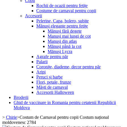
Copii
Rochii de ocazii pentru fetițe
Costume de carnaval pentru copii
Accesorii
Pelerine, Capa, bolero, subite
Mănuși elegante pentru fetițe
Mănuși fără degete
Manuși mai lungi de cot
Manuși din atlas
Mănuși până la cot
Mănuși Lycra
Agrafe pentru păr
Palarii
Coronițe, diademe, decor pentru păr
Aripi
Peruci și barbe
Flori, petale, frunze
Măști de carnaval
Accesorii Halloween
Broderii
Ghid de vaccinare in Romania pentru cetatenii Republicii
Moldova
>
Chirie
>
Costum de Carnaval pentru copii Costum național
moldovenesc 2784