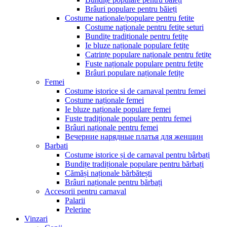
Brâuri populare pentru băieți
Costume nationale/populare pentru fetite
Costume naționale pentru fetițe seturi
Bundițe tradiționale pentru fetițe
Ie bluze naționale populare fetițe
Catrințe populare naționale pentru fetițe
Fuste naționale populare pentru fetițe
Brâuri populare naționale fetițe
Femei
Costume istorice si de carnaval pentru femei
Costume naționale femei
Ie bluze naționale populare femei
Fuste tradiționale populare pentru femei
Brâuri naționale pentru femei
Вечерние нарядные платья для женщин
Barbati
Costume istorice și de carnaval pentru bârbați
Bundițe tradiționale populare pentru bărbați
Cămăși naționale bărbătești
Brâuri naționale pentru bărbați
Accesorii pentru carnaval
Palarii
Pelerine
Vinzari