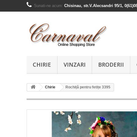
Sunati-ne acum:
Chisinau, str.V.Alecsandri 95/1, 0(61)0
CHIRIE
VINZARI
BRODERII
Chirie
Rochiță pentru fetițe 3395