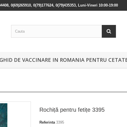
84408, 0(69)265910, 0(79)177624, 0(79)435353, Luni-Vineri 10:00-19:00
GHID DE VACCINARE IN ROMANIA PENTRU CETATE
Rochiță pentru fetițe 3395
Referinta
3395