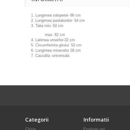
1. Lungimea salopetei- 86 сm
2. Lungimea pantalonilor- 54 сm
3. Talia min- 50 сm
max- 82 сm
4. Latimea umerilor-32 сm
5. Circumferinta gitului. 52 сm
6. Lungimea minecelor 28 сm
7. Caciulita -universala
Categorii
Informatii
Chirie
Produse noi