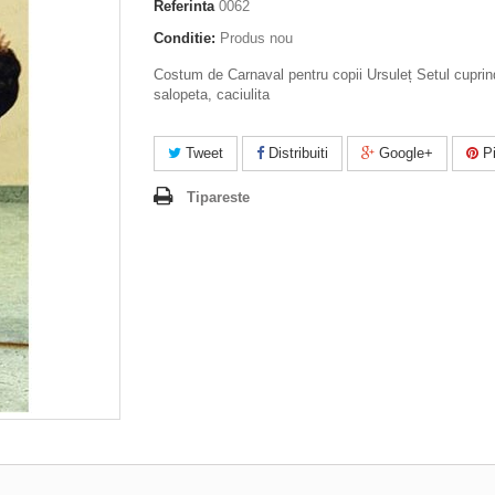
Referinta
0062
Conditie:
Produs nou
Costum de Carnaval pentru copii Ursuleț Setul cuprin
salopeta, caciulita
Tweet
Distribuiti
Google+
Pi
Tipareste