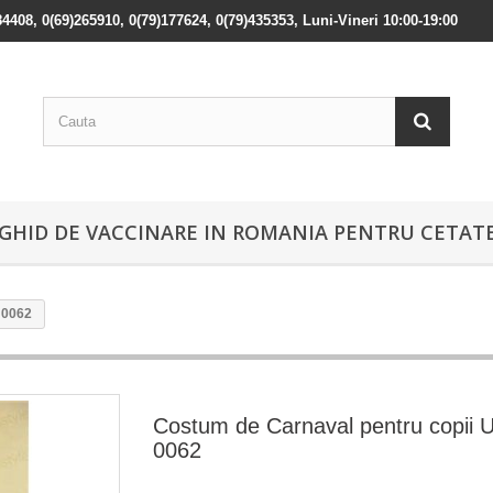
84408, 0(69)265910, 0(79)177624, 0(79)435353, Luni-Vineri 10:00-19:00
GHID DE VACCINARE IN ROMANIA PENTRU CETATE
 0062
Costum de Carnaval pentru copii U
0062