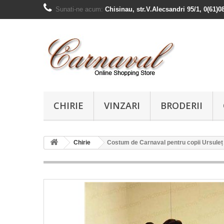
Sunati-ne acum:
Chisinau, str.V.Alecsandri 95/1, 0(61)0
CHIRIE
VINZARI
BRODERII
Chirie
Costum de Carnaval pentru copii Ursuleț