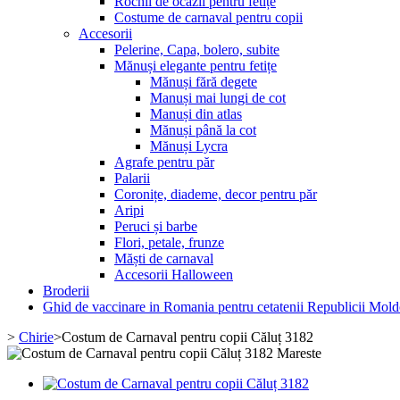
Rochii de ocazii pentru fetițe
Costume de carnaval pentru copii
Accesorii
Pelerine, Capa, bolero, subite
Mănuși elegante pentru fetițe
Mănuși fără degete
Manuși mai lungi de cot
Manuși din atlas
Mănuși până la cot
Mănuși Lycra
Agrafe pentru păr
Palarii
Coronițe, diademe, decor pentru păr
Aripi
Peruci și barbe
Flori, petale, frunze
Măști de carnaval
Accesorii Halloween
Broderii
Ghid de vaccinare in Romania pentru cetatenii Republicii Mol
>
Chirie
>
Costum de Carnaval pentru copii Căluț 3182
Mareste