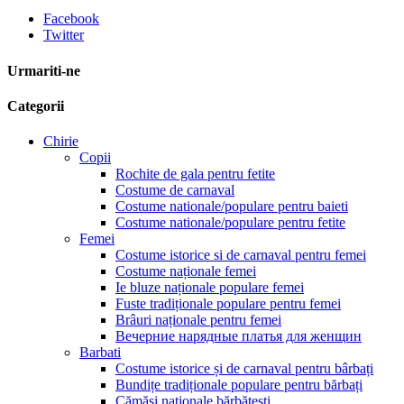
Facebook
Twitter
Urmariti-ne
Categorii
Chirie
Copii
Rochite de gala pentru fetite
Costume de carnaval
Costume nationale/populare pentru baieti
Costume nationale/populare pentru fetite
Femei
Costume istorice si de carnaval pentru femei
Costume naționale femei
Ie bluze naționale populare femei
Fuste tradiționale populare pentru femei
Brâuri naționale pentru femei
Вечерние нарядные платья для женщин
Barbati
Costume istorice și de carnaval pentru bârbați
Bundițe tradiționale populare pentru bărbați
Cămăși naționale bărbătești