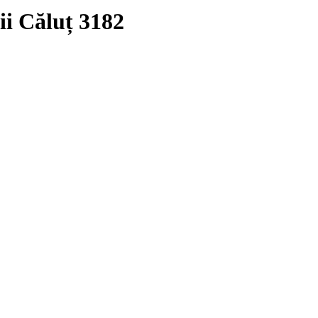
i Căluț 3182