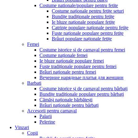
Costume nationale/populare pentru fetite
Costume naționale pentru fetițe seturi
Bundițe tradiționale pentru fetițe
Ie bluze naționale populare fetițe
Catrințe populare naționale pentru fetițe
Fuste naționale populare pentru fetițe
Brâuri populare naționale fetițe
Femei
Costume istorice si de carnaval pentru femei
Costume naționale femei
Ie bluze naționale populare femei
Fuste tradiționale populare pentru femei
Brâuri naționale pentru femei
Вечерние нарядные платья для женщин
Barbati
Costume istorice și de carnaval pentru bârbați
Bundițe tradiționale populare pentru bărbați
Cămăși naționale bărbătești
Brâuri naționale pentru bărbați
Accesorii pentru carnaval
Palarii
Pelerine
Vinzari
Copii