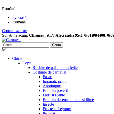
Română
Русский
Română
Contacteaza-ne
Sunati-ne acum:
Chisinau, str.V.Alecsandri 95/1, 0(61)084408, 0(
Cauta
Meniu
Chirie
Copii
Rochite de gala pentru fetite
Costume de carnaval
Pasari
Imparati, printi
Anotimpuri
Eroi din povesti
Flori si Plante
Eroi din desene animate si filme
Insecte
Fructe si Legume
Profesii