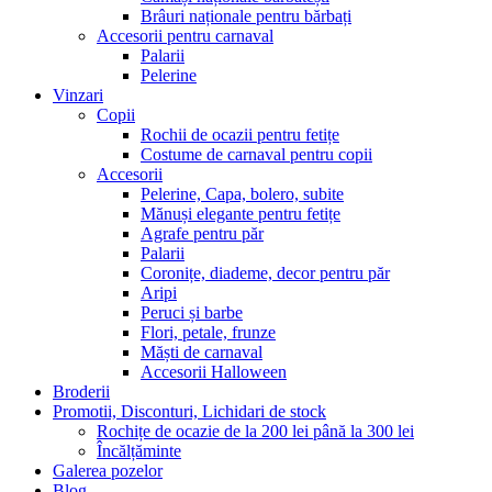
Brâuri naționale pentru bărbați
Accesorii pentru carnaval
Palarii
Pelerine
Vinzari
Copii
Rochii de ocazii pentru fetițe
Costume de carnaval pentru copii
Accesorii
Pelerine, Capa, bolero, subite
Mănuși elegante pentru fetițe
Agrafe pentru păr
Palarii
Coronițe, diademe, decor pentru păr
Aripi
Peruci și barbe
Flori, petale, frunze
Măști de carnaval
Accesorii Halloween
Broderii
Promotii, Disconturi, Lichidari de stock
Rochițe de ocazie de la 200 lei până la 300 lei
Încălțăminte
Galerea pozelor
Blog