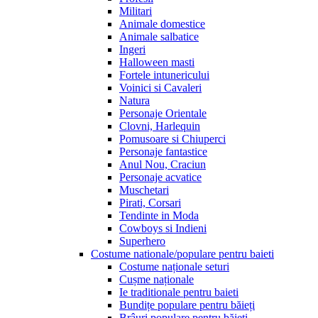
Militari
Animale domestice
Animale salbatice
Ingeri
Halloween masti
Fortele intunericului
Voinici si Cavaleri
Natura
Personaje Orientale
Clovni, Harlequin
Pomusoare si Chiuperci
Personaje fantastice
Anul Nou, Craciun
Personaje acvatice
Muschetari
Pirati, Corsari
Tendinte in Moda
Cowboys si Indieni
Superhero
Costume nationale/populare pentru baieti
Costume naționale seturi
Cușme naționale
Ie traditionale pentru baieti
Bundițe populare pentru băieți
Brâuri populare pentru băieți