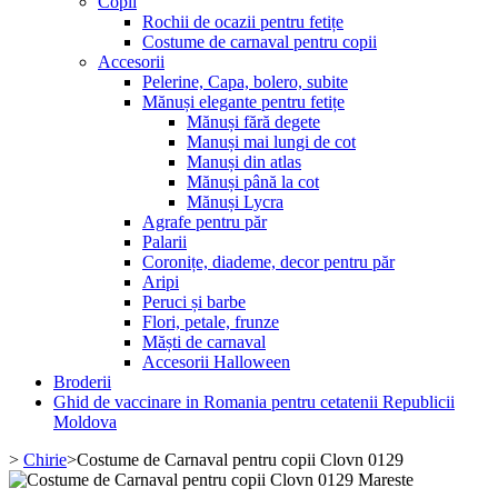
Copii
Rochii de ocazii pentru fetițe
Costume de carnaval pentru copii
Accesorii
Pelerine, Capa, bolero, subite
Mănuși elegante pentru fetițe
Mănuși fără degete
Manuși mai lungi de cot
Manuși din atlas
Mănuși până la cot
Mănuși Lycra
Agrafe pentru păr
Palarii
Coronițe, diademe, decor pentru păr
Aripi
Peruci și barbe
Flori, petale, frunze
Măști de carnaval
Accesorii Halloween
Broderii
Ghid de vaccinare in Romania pentru cetatenii Republicii
Moldova
>
Chirie
>
Costume de Carnaval pentru copii Clovn 0129
Mareste