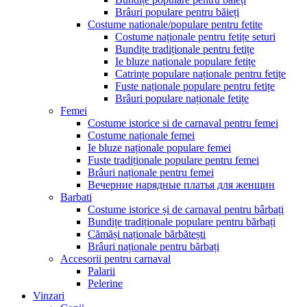
Brâuri populare pentru băieți
Costume nationale/populare pentru fetite
Costume naționale pentru fetițe seturi
Bundițe tradiționale pentru fetițe
Ie bluze naționale populare fetițe
Catrințe populare naționale pentru fetițe
Fuste naționale populare pentru fetițe
Brâuri populare naționale fetițe
Femei
Costume istorice si de carnaval pentru femei
Costume naționale femei
Ie bluze naționale populare femei
Fuste tradiționale populare pentru femei
Brâuri naționale pentru femei
Вечерние нарядные платья для женщин
Barbati
Costume istorice și de carnaval pentru bârbați
Bundițe tradiționale populare pentru bărbați
Cămăși naționale bărbătești
Brâuri naționale pentru bărbați
Accesorii pentru carnaval
Palarii
Pelerine
Vinzari