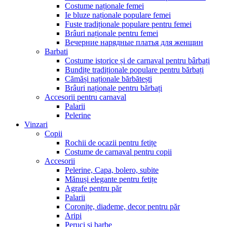
Costume naționale femei
Ie bluze naționale populare femei
Fuste tradiționale populare pentru femei
Brâuri naționale pentru femei
Вечерние нарядные платья для женщин
Barbati
Costume istorice și de carnaval pentru bârbați
Bundițe tradiționale populare pentru bărbați
Cămăși naționale bărbătești
Brâuri naționale pentru bărbați
Accesorii pentru carnaval
Palarii
Pelerine
Vinzari
Copii
Rochii de ocazii pentru fetițe
Costume de carnaval pentru copii
Accesorii
Pelerine, Capa, bolero, subite
Mănuși elegante pentru fetițe
Agrafe pentru păr
Palarii
Coronițe, diademe, decor pentru păr
Aripi
Peruci și barbe