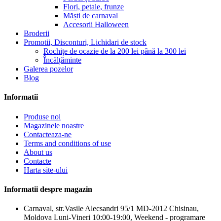
Flori, petale, frunze
Măști de carnaval
Accesorii Halloween
Broderii
Promotii, Disconturi, Lichidari de stock
Rochițe de ocazie de la 200 lei până la 300 lei
Încălțăminte
Galerea pozelor
Blog
Informatii
Produse noi
Magazinele noastre
Contacteaza-ne
Terms and conditions of use
About us
Сontacte
Harta site-ului
Informatii despre magazin
Carnaval, str.Vasile Alecsandri 95/1 MD-2012 Chisinau,
Moldova Luni-Vineri 10:00-19:00, Weekend - programare