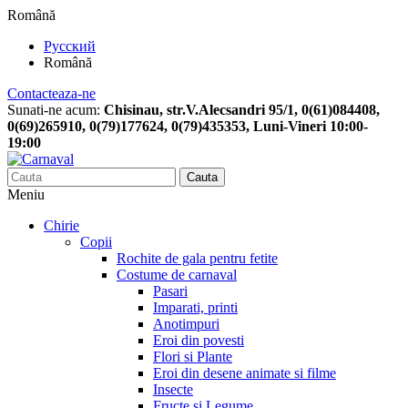
Română
Русский
Română
Contacteaza-ne
Sunati-ne acum:
Chisinau, str.V.Alecsandri 95/1, 0(61)084408,
0(69)265910, 0(79)177624, 0(79)435353, Luni-Vineri 10:00-
19:00
Cauta
Meniu
Chirie
Copii
Rochite de gala pentru fetite
Costume de carnaval
Pasari
Imparati, printi
Anotimpuri
Eroi din povesti
Flori si Plante
Eroi din desene animate si filme
Insecte
Fructe si Legume