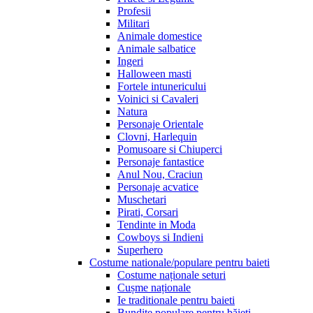
Profesii
Militari
Animale domestice
Animale salbatice
Ingeri
Halloween masti
Fortele intunericului
Voinici si Cavaleri
Natura
Personaje Orientale
Clovni, Harlequin
Pomusoare si Chiuperci
Personaje fantastice
Anul Nou, Craciun
Personaje acvatice
Muschetari
Pirati, Corsari
Tendinte in Moda
Cowboys si Indieni
Superhero
Costume nationale/populare pentru baieti
Costume naționale seturi
Cușme naționale
Ie traditionale pentru baieti
Bundițe populare pentru băieți