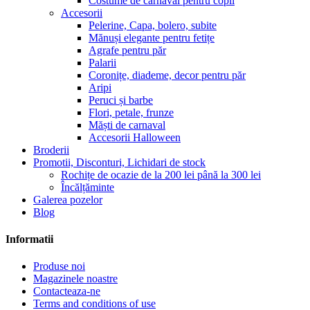
Costume de carnaval pentru copii
Accesorii
Pelerine, Capa, bolero, subite
Mănuși elegante pentru fetițe
Agrafe pentru păr
Palarii
Coronițe, diademe, decor pentru păr
Aripi
Peruci și barbe
Flori, petale, frunze
Măști de carnaval
Accesorii Halloween
Broderii
Promotii, Disconturi, Lichidari de stock
Rochițe de ocazie de la 200 lei până la 300 lei
Încălțăminte
Galerea pozelor
Blog
Informatii
Produse noi
Magazinele noastre
Contacteaza-ne
Terms and conditions of use