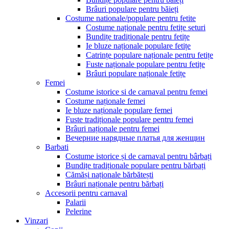
Brâuri populare pentru băieți
Costume nationale/populare pentru fetite
Costume naționale pentru fetițe seturi
Bundițe tradiționale pentru fetițe
Ie bluze naționale populare fetițe
Catrințe populare naționale pentru fetițe
Fuste naționale populare pentru fetițe
Brâuri populare naționale fetițe
Femei
Costume istorice si de carnaval pentru femei
Costume naționale femei
Ie bluze naționale populare femei
Fuste tradiționale populare pentru femei
Brâuri naționale pentru femei
Вечерние нарядные платья для женщин
Barbati
Costume istorice și de carnaval pentru bârbați
Bundițe tradiționale populare pentru bărbați
Cămăși naționale bărbătești
Brâuri naționale pentru bărbați
Accesorii pentru carnaval
Palarii
Pelerine
Vinzari