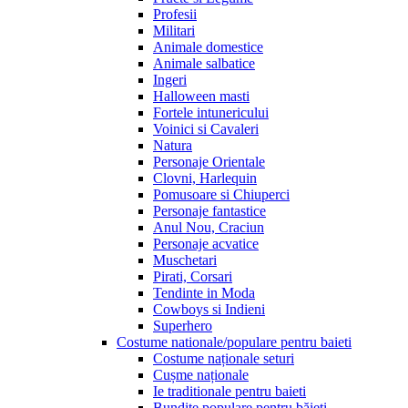
Profesii
Militari
Animale domestice
Animale salbatice
Ingeri
Halloween masti
Fortele intunericului
Voinici si Cavaleri
Natura
Personaje Orientale
Clovni, Harlequin
Pomusoare si Chiuperci
Personaje fantastice
Anul Nou, Craciun
Personaje acvatice
Muschetari
Pirati, Corsari
Tendinte in Moda
Cowboys si Indieni
Superhero
Costume nationale/populare pentru baieti
Costume naționale seturi
Cușme naționale
Ie traditionale pentru baieti
Bundițe populare pentru băieți