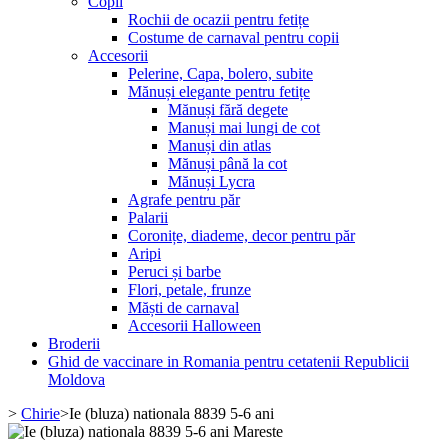
Copii
Rochii de ocazii pentru fetițe
Costume de carnaval pentru copii
Accesorii
Pelerine, Capa, bolero, subite
Mănuși elegante pentru fetițe
Mănuși fără degete
Manuși mai lungi de cot
Manuși din atlas
Mănuși până la cot
Mănuși Lycra
Agrafe pentru păr
Palarii
Coronițe, diademe, decor pentru păr
Aripi
Peruci și barbe
Flori, petale, frunze
Măști de carnaval
Accesorii Halloween
Broderii
Ghid de vaccinare in Romania pentru cetatenii Republicii
Moldova
>
Chirie
>
Ie (bluza) nationala 8839 5-6 ani
Mareste