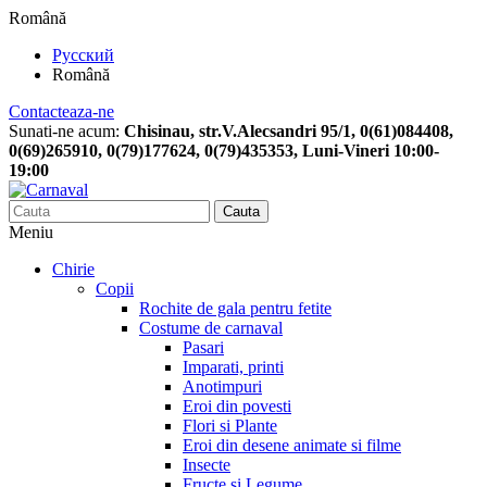
Română
Русский
Română
Contacteaza-ne
Sunati-ne acum:
Chisinau, str.V.Alecsandri 95/1, 0(61)084408,
0(69)265910, 0(79)177624, 0(79)435353, Luni-Vineri 10:00-
19:00
Cauta
Meniu
Chirie
Copii
Rochite de gala pentru fetite
Costume de carnaval
Pasari
Imparati, printi
Anotimpuri
Eroi din povesti
Flori si Plante
Eroi din desene animate si filme
Insecte
Fructe si Legume