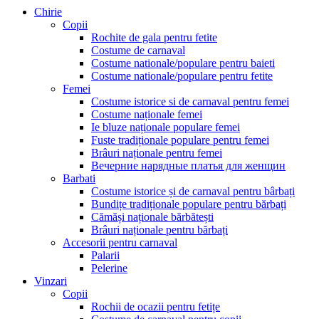
Chirie
Copii
Rochite de gala pentru fetite
Costume de carnaval
Costume nationale/populare pentru baieti
Costume nationale/populare pentru fetite
Femei
Costume istorice si de carnaval pentru femei
Costume naționale femei
Ie bluze naționale populare femei
Fuste tradiționale populare pentru femei
Brâuri naționale pentru femei
Вечерние нарядные платья для женщин
Barbati
Costume istorice și de carnaval pentru bârbați
Bundițe tradiționale populare pentru bărbați
Cămăși naționale bărbătești
Brâuri naționale pentru bărbați
Accesorii pentru carnaval
Palarii
Pelerine
Vinzari
Copii
Rochii de ocazii pentru fetițe