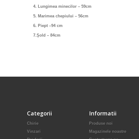
4. Lungimea minecilor – 59cm
5. Marimea chepiului – 56cm
6. Piept –94 cm
7.Şold
– 84
cm
Categorii
Informatii
Chirie
Produse noi
Vinzari
Magazinele noastre