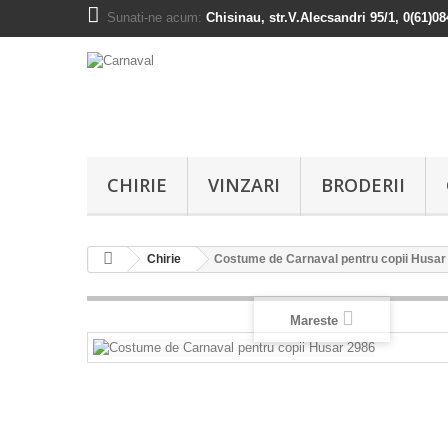
Sunati-ne acum:
Chisinau, str.V.Alecsandri 95/1, 0(61)0
CHIRIE
VINZARI
BRODERII
Chirie
Costume de Carnaval pentru copii Husar
Mareste