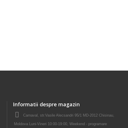
Informatii despre magazin
Carnaval, str.Vasile Alecsandri 95/1 MD-2012 Chisinau,
Moldova Luni-Vineri 10:00-19:00, Weekend - programare