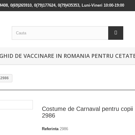
84408, 0(69)265910, 0(79)177624, 0(79)435353, Luni-Vineri 10:00-19:00
GHID DE VACCINARE IN ROMANIA PENTRU CETATE
 2986
Costume de Carnaval pentru copii
2986
Referinta
2986