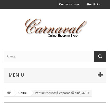
Contacteaza-ne
Română
MENIU
Chirie
Pettiskirt (fustiţă vaporoasă albă) 4793