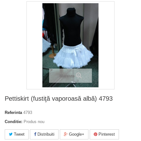
Mareste
Pettiskirt (fustiţă vaporoasă albă) 4793
Referinta
4793
Conditie:
Produs nou
Tweet
Distribuiti
Google+
Pinterest