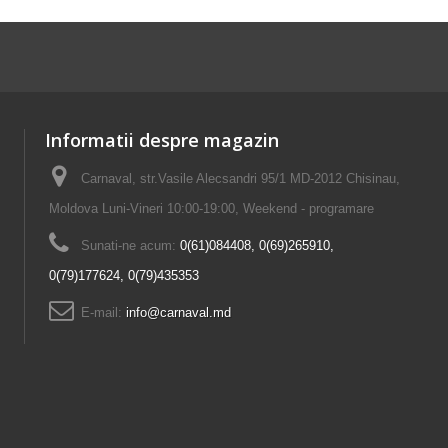
Informatii despre magazin
Carnaval, str.Vasile Alecsandri 95/1 MD-2012 Chisinau,
Moldova Luni-Vineri 10:00-19:00, Weekend - programare
Sunati-ne acum:
0(61)084408, 0(69)265910,
0(79)177624, 0(79)435353
E-mail:
info@carnaval.md