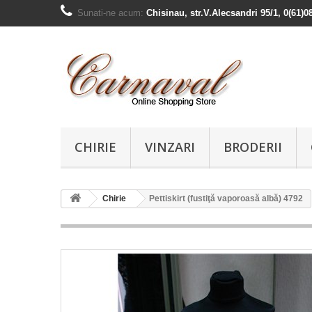
Sunati-ne acum:
Chisinau, str.V.Alecsandri 95/1, 0(61)0
CHIRIE
VINZARI
BRODERII
Chirie
Pettiskirt (fustiţă vaporoasă albă) 4792