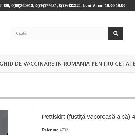
84408, 0(69)265910, 0(79)177624, 0(79)435353, Luni-Vineri 10:00-19:00
GHID DE VACCINARE IN ROMANIA PENTRU CETATE
Pettiskirt (fustiţă vaporoasă albă) 
Referinta
4792