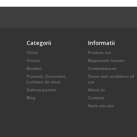
Categorii
Informatii
Chirie
Produse noi
Vinzari
Magazinele noastre
Broderii
Contacteaza-ne
Promotii, Disconturi,
Terms and conditions of
Lichidari de stock
use
Galerea pozelor
About us
Blog
Сontacte
Harta site-ului