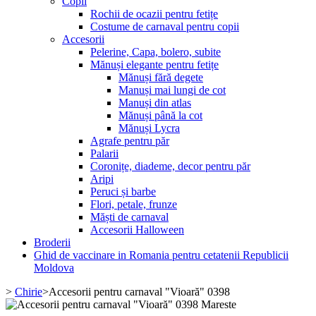
Copii
Rochii de ocazii pentru fetițe
Costume de carnaval pentru copii
Accesorii
Pelerine, Capa, bolero, subite
Mănuși elegante pentru fetițe
Mănuși fără degete
Manuși mai lungi de cot
Manuși din atlas
Mănuși până la cot
Mănuși Lycra
Agrafe pentru păr
Palarii
Coronițe, diademe, decor pentru păr
Aripi
Peruci și barbe
Flori, petale, frunze
Măști de carnaval
Accesorii Halloween
Broderii
Ghid de vaccinare in Romania pentru cetatenii Republicii
Moldova
>
Chirie
>
Accesorii pentru carnaval "Vioară" 0398
Mareste