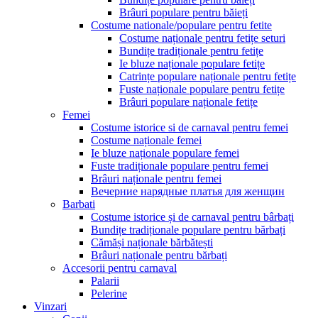
Brâuri populare pentru băieți
Costume nationale/populare pentru fetite
Costume naționale pentru fetițe seturi
Bundițe tradiționale pentru fetițe
Ie bluze naționale populare fetițe
Catrințe populare naționale pentru fetițe
Fuste naționale populare pentru fetițe
Brâuri populare naționale fetițe
Femei
Costume istorice si de carnaval pentru femei
Costume naționale femei
Ie bluze naționale populare femei
Fuste tradiționale populare pentru femei
Brâuri naționale pentru femei
Вечерние нарядные платья для женщин
Barbati
Costume istorice și de carnaval pentru bârbați
Bundițe tradiționale populare pentru bărbați
Cămăși naționale bărbătești
Brâuri naționale pentru bărbați
Accesorii pentru carnaval
Palarii
Pelerine
Vinzari