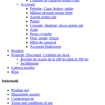
Costume de carnaval pentru copii
Accesorii
Pelerine, Capa, bolero, subite
Mănuși elegante pentru fetițe
Agrafe pentru păr
Palarii
Coronițe, diademe, decor pentru păr
Aripi
Peruci și barbe
Flori, petale, frunze
Măști de carnaval
Accesorii Halloween
Broderii
Promotii, Disconturi, Lichidari de stock
Rochițe de ocazie de la 200 lei până la 300 lei
Încălțăminte
Galerea pozelor
Blog
Informatii
Produse noi
Magazinele noastre
Contacteaza-ne
Terms and conditions of use