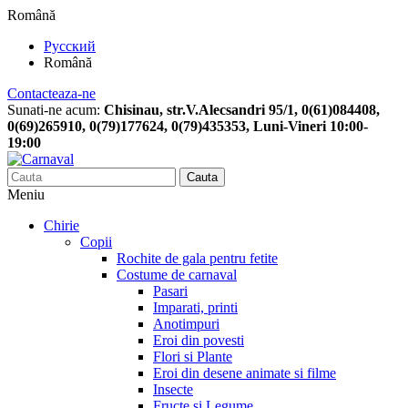
Română
Русский
Română
Contacteaza-ne
Sunati-ne acum:
Chisinau, str.V.Alecsandri 95/1, 0(61)084408,
0(69)265910, 0(79)177624, 0(79)435353, Luni-Vineri 10:00-
19:00
Cauta
Meniu
Chirie
Copii
Rochite de gala pentru fetite
Costume de carnaval
Pasari
Imparati, printi
Anotimpuri
Eroi din povesti
Flori si Plante
Eroi din desene animate si filme
Insecte
Fructe si Legume