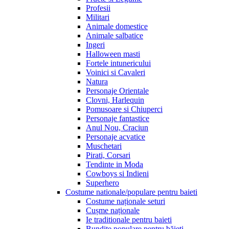
Profesii
Militari
Animale domestice
Animale salbatice
Ingeri
Halloween masti
Fortele intunericului
Voinici si Cavaleri
Natura
Personaje Orientale
Clovni, Harlequin
Pomusoare si Chiuperci
Personaje fantastice
Anul Nou, Craciun
Personaje acvatice
Muschetari
Pirati, Corsari
Tendinte in Moda
Cowboys si Indieni
Superhero
Costume nationale/populare pentru baieti
Costume naționale seturi
Cușme naționale
Ie traditionale pentru baieti
Bundițe populare pentru băieți