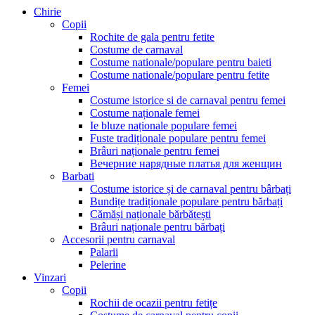
Chirie
Copii
Rochite de gala pentru fetite
Costume de carnaval
Costume nationale/populare pentru baieti
Costume nationale/populare pentru fetite
Femei
Costume istorice si de carnaval pentru femei
Costume naționale femei
Ie bluze naționale populare femei
Fuste tradiționale populare pentru femei
Brâuri naționale pentru femei
Вечерние нарядные платья для женщин
Barbati
Costume istorice și de carnaval pentru bârbați
Bundițe tradiționale populare pentru bărbați
Cămăși naționale bărbătești
Brâuri naționale pentru bărbați
Accesorii pentru carnaval
Palarii
Pelerine
Vinzari
Copii
Rochii de ocazii pentru fetițe