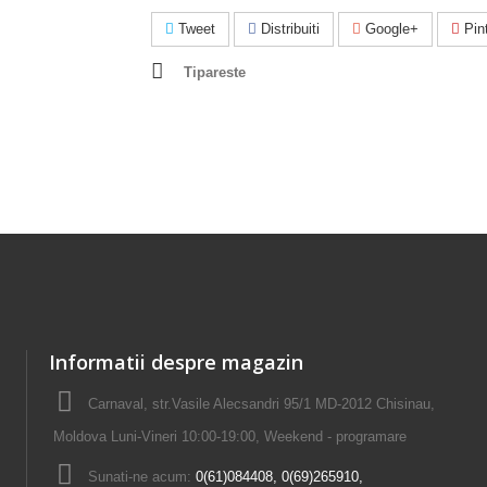
Tweet
Distribuiti
Google+
Pint
Tipareste
Informatii despre magazin
Carnaval, str.Vasile Alecsandri 95/1 MD-2012 Chisinau,
Moldova Luni-Vineri 10:00-19:00, Weekend - programare
Sunati-ne acum:
0(61)084408, 0(69)265910,