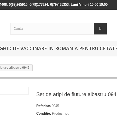
84408, 0(69)265910, 0(79)177624, 0(79)435353, Luni-Vineri 10:00-19:00
GHID DE VACCINARE IN ROMANIA PENTRU CETATE
fluture albastru 0945
Set de aripi de fluture albastru 09
Referinta
0945
Conditie:
Produs nou