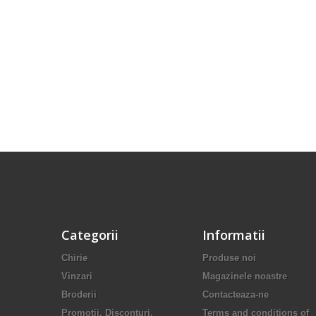
Categorii
Informatii
Chirie
Produse noi
Vinzari
Magazinele noastre
Broderii
Contacteaza-ne
Promotii, Disconturi,
Terms and conditions of